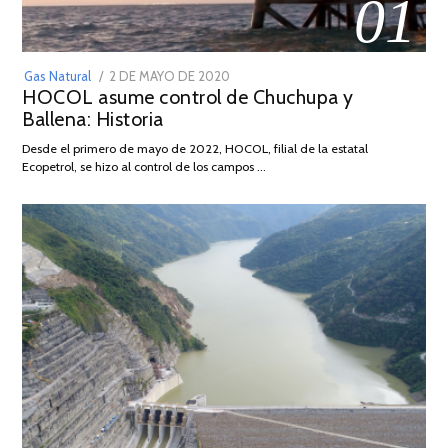
01
POSTED
Gas Natural
2 DE MAYO DE 2020
16
HOCOL asume control de Chuchupa y
ON
DE
Ballena: Historia
FEBRERO
DE
Desde el primero de mayo de 2022, HOCOL, filial de la estatal
2026
Ecopetrol, se hizo al control de los campos …