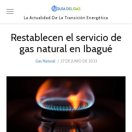
La Actualidad De La Transición Energética
Restablecen el servicio de
gas natural en Ibagué
POSTED
Gas Natural
27 DE JUNIO DE 2023
29
ON
DE
JUNIO
DE
2023