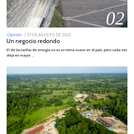
02
POSTED
Opinión
27 DE AGOSTO DE 2022
30
Un negocio redondo
ON
DE
AGOSTO
El de las tarifas de energía no es un tema nuevo en el país, pero cada vez
DE
deja en mayor …
2022