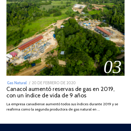
03
POSTED
Gas Natural
20 DE FEBRERO DE 2020
10
Canacol aumentó reservas de gas en 2019,
ON
DE
con un índice de vida de 9 años
JULIO
DE
La empresa canadiense aumentó todos sus índices durante 2019 y se
2025
reafirma como la segunda productora de gas natural en …