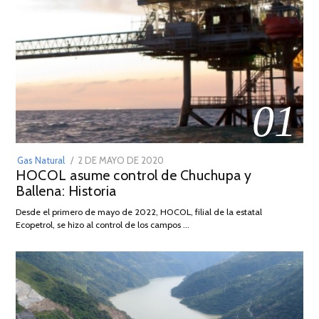
01
POSTED
Gas Natural
2 DE MAYO DE 2020
16
HOCOL asume control de Chuchupa y
ON
DE
Ballena: Historia
FEBRERO
DE
Desde el primero de mayo de 2022, HOCOL, filial de la estatal
2026
Ecopetrol, se hizo al control de los campos …