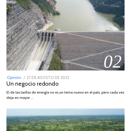
02
POSTED
Opinión
27 DE AGOSTO DE 2022
30
Un negocio redondo
ON
DE
AGOSTO
El de las tarifas de energía no es un tema nuevo en el país, pero cada vez
DE
deja en mayor …
2022