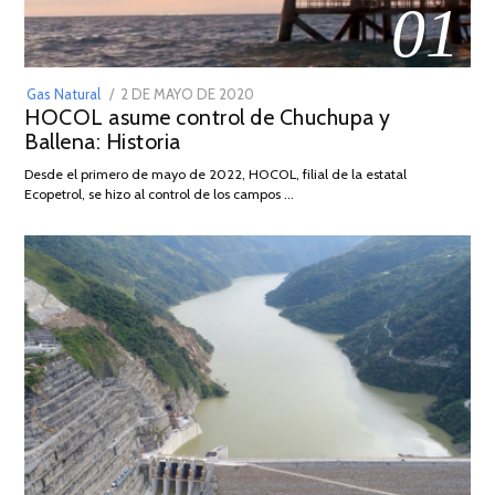
01
POSTED
Gas Natural
2 DE MAYO DE 2020
16
HOCOL asume control de Chuchupa y
ON
DE
Ballena: Historia
FEBRERO
DE
Desde el primero de mayo de 2022, HOCOL, filial de la estatal
2026
Ecopetrol, se hizo al control de los campos …