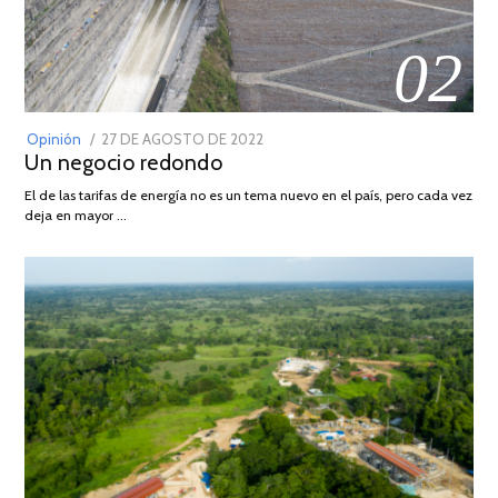
02
POSTED
Opinión
27 DE AGOSTO DE 2022
30
Un negocio redondo
ON
DE
AGOSTO
El de las tarifas de energía no es un tema nuevo en el país, pero cada vez
DE
deja en mayor …
2022