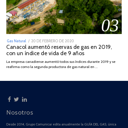
03
POSTED
Gas Natural
20 DE FEBRERO DE 2020
10
Canacol aumentó reservas de gas en 2019,
ON
DE
con un índice de vida de 9 años
JULIO
DE
La empresa canadiense aumentó todos sus índices durante 2019 y se
2025
reafirma como la segunda productora de gas natural en …
Nosotros
Desde 2014, Grupo Comunicar edita anualmente la GUÍA DEL GAS, única