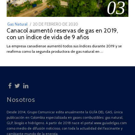
03
POSTED
Gas Natural
20 DE FEBRERO DE 2020
10
Canacol aumentó reservas de gas en 2019,
ON
DE
con un índice de vida de 9 años
JULIO
DE
La empresa canadiense aumentó todos sus índices durante 2019 y se
2025
reafirma como la segunda productora de gas natural en …
Nosotros
Desde 2014, Grupo Comunicar edita anualmente la GUÍA DEL GAS, única
publicación en Colombia especializada en gases combustibles: gas natural,
GLP, biogás e hidrógeno. A partir de 2018 nace el portal www.guiadelgas.com
como medio de difusión noticioso, con toda la actualidad del fascinante y
cambiante mundo de la energía.