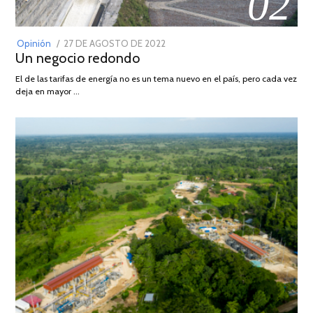
02
POSTED
Opinión
27 DE AGOSTO DE 2022
30
Un negocio redondo
ON
DE
AGOSTO
El de las tarifas de energía no es un tema nuevo en el país, pero cada vez
DE
deja en mayor …
2022