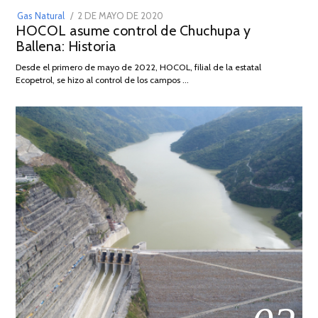
POSTED
Gas Natural
2 DE MAYO DE 2020
16
HOCOL asume control de Chuchupa y
ON
DE
Ballena: Historia
FEBRERO
DE
Desde el primero de mayo de 2022, HOCOL, filial de la estatal
2026
Ecopetrol, se hizo al control de los campos …