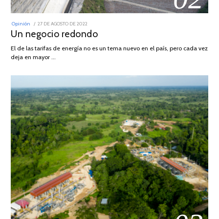
POSTED
Opinión
27 DE AGOSTO DE 2022
30
ON
Un negocio redondo
DE
AGOSTO
DE
El de las tarifas de energía no es un tema nuevo en el país, pero cada vez
2022
deja en mayor …