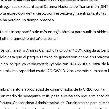
tregar sus excedentes, al Sistema Nacional de Transmisión (SNT)
o la expedición de la Resolución respectiva y mientras tanto las
se ha perdido un tiempo precioso.
 a la incorporación de más energía térmica para suplir la hídrica,
 último trimestre del año anterior.
rte del ministro Andrés Camacho la Circular 40011, dirigida al Cen
dolo para que el parque térmico de generación opere a su máxim
os en los que ya venía contribuyendo con 112 GWHD, el 48% de l
u máxima capacidad es de 120 GWHD. Una vez más el ministro l
ombramiento en propiedad de comisionados de la CREG, con la
s, en medio de semejante crisis, pese al reiterado requerimiento de
 Tribunal Contencioso Administrativo de Cundinamarca para que s