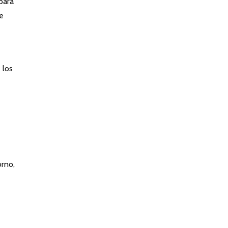
para
de
 los
orno,