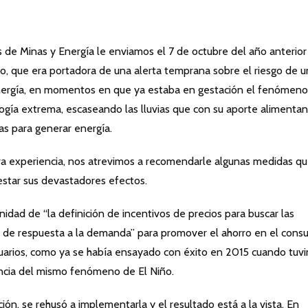
s de Minas y Energía le enviamos el 7 de octubre del año anterior
ro, que era portadora de una alerta temprana sobre el riesgo de u
energía, en momentos en que ya estaba en gestación el fenómen
logía extrema, escaseando las lluvias que con su aporte alimentan
cas para generar energía.
ra experiencia, nos atrevimos a recomendarle algunas medidas q
restar sus devastadores efectos.
idad de “la definición de incentivos de precios para buscar las
s de respuesta a la demanda” para promover el ahorro en el con
suarios, como ya se había ensayado con éxito en 2015 cuando tuv
cia del mismo fenómeno de El Niño.
n, se rehusó a implementarla y el resultado está a la vista. En