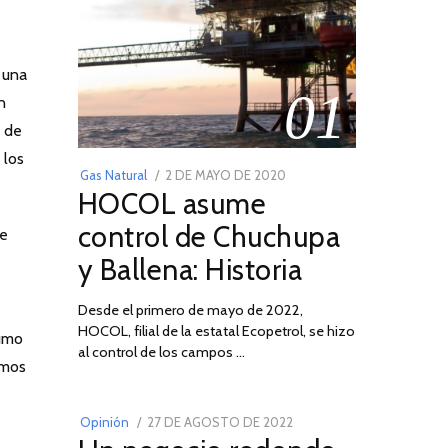
 una
01
n
o de
 los
POSTED
Gas Natural
2 DE MAYO DE 2020
16
HOCOL asume
ON
DE
FEBRERO
control de Chuchupa
ue
DE
y Ballena: Historia
2026
Desde el primero de mayo de 2022,
HOCOL, filial de la estatal Ecopetrol, se hizo
sumo
02
al control de los campos …
imos
POSTED
Opinión
27 DE AGOSTO DE 2022
30
ON
DE