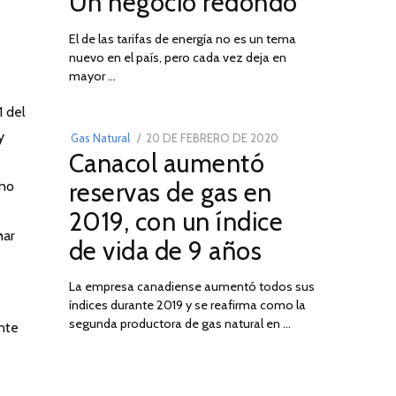
Un negocio redondo
AGOSTO
El de las tarifas de energía no es un tema
DE
nuevo en el país, pero cada vez deja en
2022
03
mayor …
1 del
y
POSTED
Gas Natural
20 DE FEBRERO DE 2020
10
Canacol aumentó
ON
DE
JULIO
reservas de gas en
 no
DE
2019, con un índice
2025
har
de vida de 9 años
La empresa canadiense aumentó todos sus
índices durante 2019 y se reafirma como la
segunda productora de gas natural en …
nte