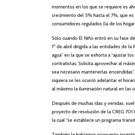
momentos en los que se requiere es aho
crecimiento del 5% hasta el 7%, que es
consumidores regulados (la de los hogare
Sólo cuando El Niño entró en su fase de
1º de abril dirigida a las entidades de l
agua” en la que se exhorta a “ajustar lo
contratistas. Solicita aprovechar al máxi
sea necesario mantenerlas encendidas”. 
siquiera se les ocurrió adelantar el hora
al máximo la iluminación natural en las of
Después de muchas idas y venidas, vuelta
proyecto de resolución de la CREG 701 0
la cual “se establece un programa transit
También le habíamos propuesto incentiv