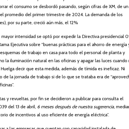
rrar el consumo se desbordó pasando, según cifras de XM, de un
 el promedio del primer trimestre de 2024. La demanda de los
s), por su parte, creció aún más, el 12%
 mayor intensidad se optó por expedir la Directiva presidencial 0
a Rama Ejecutiva sobre “buenas prácticas para el ahorro de energía 
s esquemas de trabajo en casa para todo el personal de planta y
mo la iluminación natural en las oficinas y apagar las luces cuando
Huelga decir que esta medida, además de tímida es ineficaz. Ni
rio de la jornada de trabajo si de lo que se trataba era de “aprovec
icinas”.
s y revueltas, por fin se decidieron a publicar para consulta el
39 del 13 de abril,
6 meses después de nuestra sugerencia
, media
orio de incentivos al uso eficiente de energía eléctrica”.
ar a las empresas que cuentan con capacidad instalada de