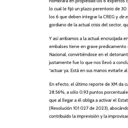
nombrara en propiedad los 6 expertos co
lo cual le fijó un plazo perentorio de 3
los 6 que deben integrar la CREG y
de e
gordiano de la actual crisis del sector, 
Y así arribamos a la actual encrucijada 
embalses tiene en grave predicamento e
Nacional, convirtiéndose en el detonante
justamente fue lo que nos llevó a concl
“actuar ya. Está en sus manos evitarle a
En efecto, el último reporte de XM da c
28.56%, a sólo 0.93 puntos porcentuales
que al llegar a él obliga a activar el E
(Resolución 101 027 de 2023), abocándo
contribuido la imprevisión y la improvisa