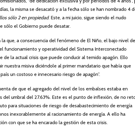
misionados, “de dedicación exclusiva y por períodos de 4 años”, 
0 días, la misma se desacató y a la fecha sólo se han nombrado 4 
llos sólo 2 en propiedad
. Este, a mi juicio, sigue siendo el nudo
que sólo el Gobierno puede desatar.
en la que, a consecuencia del fenómeno de El Niño, el bajo nivel de
l funcionamiento y operatividad del Sistema Interconectado
 de la actual crisis que puede conducir al temido apagón. Ello
uir nuestra misiva diciéndole al primer mandatario que había que
l país un costoso e innecesario riesgo de apagón”.
uenta de que el agregado del nivel de los embalses estaba en
 del umbral del 27.63%. Este es el punto de inflexión, de no ret
statuto para situaciones de riesgo de desabastecimiento de energía
nos inexorablemente al racionamiento de energía. A ello ha
ción con que se ha encarado la gestión de esta crisis.