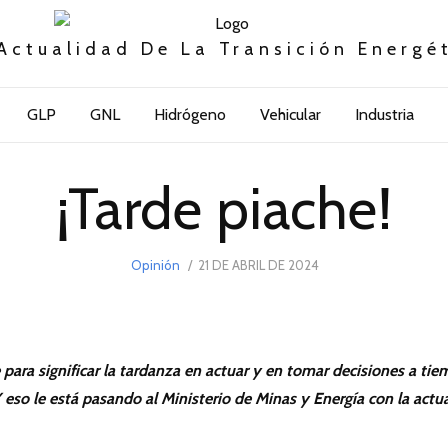
Actualidad De La Transición Energé
GLP
GNL
Hidrógeno
Vehicular
Industria
¡Tarde piache!
POSTED
Opinión
21 DE ABRIL DE 2024
ON
e para significar la tardanza en actuar y en tomar decisiones a tie
 eso le está pasando al Ministerio de Minas y Energía con la actu