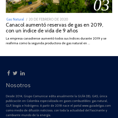
03
POSTED
Gas Natural
20 DE FEBRERO DE 2020
10
Canacol aumentó reservas de gas en 2019,
ON
DE
con un índice de vida de 9 años
JULIO
DE
La empresa canadiense aumentó todos sus índices durante 2019 y se
2025
reafirma como la segunda productora de gas natural en …
Nosotros
Desde 2014, Grupo Comunicar edita anualmente la GUÍA DEL GAS, única
publicación en Colombia especializada en gases combustibles: gas natural,
GLP, biogás e hidrógeno. A partir de 2018 nace el portal www.guiadelgas.com
como medio de difusión noticioso, con toda la actualidad del fascinante y
cambiante mundo de la energía.