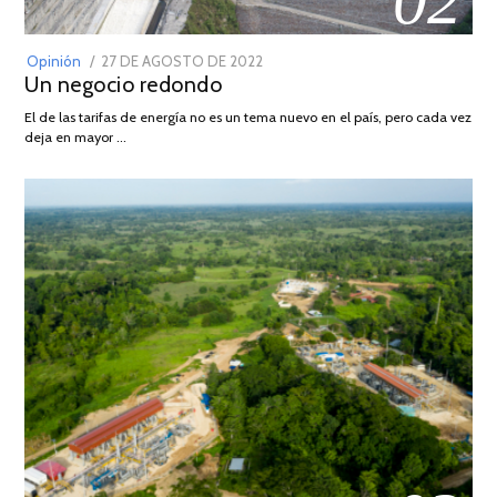
02
POSTED
Opinión
27 DE AGOSTO DE 2022
30
Un negocio redondo
ON
DE
AGOSTO
El de las tarifas de energía no es un tema nuevo en el país, pero cada vez
DE
deja en mayor …
2022