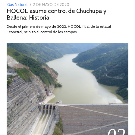
POSTED
Gas Natural
2 DE MAYO DE 2020
16
HOCOL asume control de Chuchupa y
ON
DE
Ballena: Historia
FEBRERO
DE
Desde el primero de mayo de 2022, HOCOL, filial de la estatal
2026
Ecopetrol, se hizo al control de los campos …