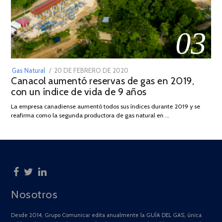
03
POSTED
Gas Natural
20 DE FEBRERO DE 2020
10
Canacol aumentó reservas de gas en 2019,
ON
DE
con un índice de vida de 9 años
JULIO
DE
La empresa canadiense aumentó todos sus índices durante 2019 y se
2025
reafirma como la segunda productora de gas natural en …
Nosotros
Desde 2014, Grupo Comunicar edita anualmente la GUÍA DEL GAS, única