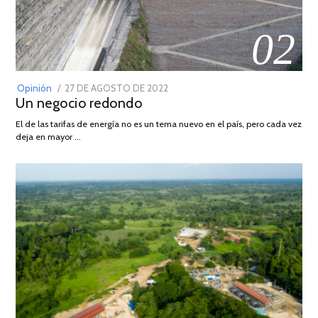
02
POSTED
Opinión
27 DE AGOSTO DE 2022
30
Un negocio redondo
ON
DE
AGOSTO
El de las tarifas de energía no es un tema nuevo en el país, pero cada vez
DE
deja en mayor …
2022