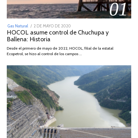
01
POSTED
Gas Natural
2 DE MAYO DE 2020
16
HOCOL asume control de Chuchupa y
ON
DE
Ballena: Historia
FEBRERO
DE
Desde el primero de mayo de 2022, HOCOL, filial de la estatal
2026
Ecopetrol, se hizo al control de los campos …