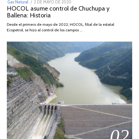
POSTED
Gas Natural
2 DE MAYO DE 2020
16
HOCOL asume control de Chuchupa y
ON
DE
Ballena: Historia
FEBRERO
DE
Desde el primero de mayo de 2022, HOCOL, filial de la estatal
2026
Ecopetrol, se hizo al control de los campos …
02