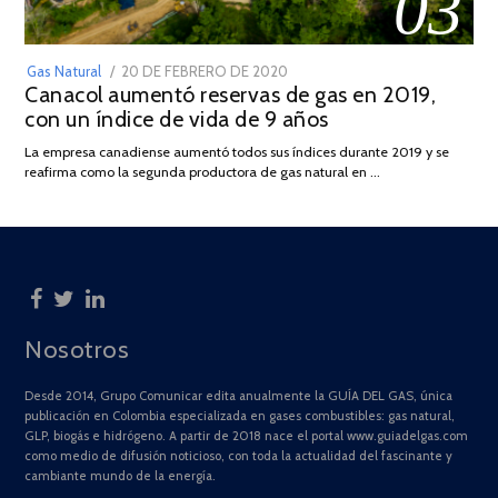
03
POSTED
Gas Natural
20 DE FEBRERO DE 2020
10
Canacol aumentó reservas de gas en 2019,
ON
DE
con un índice de vida de 9 años
JULIO
DE
La empresa canadiense aumentó todos sus índices durante 2019 y se
2025
reafirma como la segunda productora de gas natural en …
Nosotros
Desde 2014, Grupo Comunicar edita anualmente la GUÍA DEL GAS, única
publicación en Colombia especializada en gases combustibles: gas natural,
GLP, biogás e hidrógeno. A partir de 2018 nace el portal www.guiadelgas.com
como medio de difusión noticioso, con toda la actualidad del fascinante y
cambiante mundo de la energía.