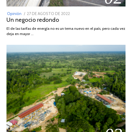
POSTED
Opinión
27 DE AGOSTO DE 2022
30
Un negocio redondo
ON
DE
AGOSTO
El de las tarifas de energía no es un tema nuevo en el país, pero cada vez
DE
deja en mayor …
2022