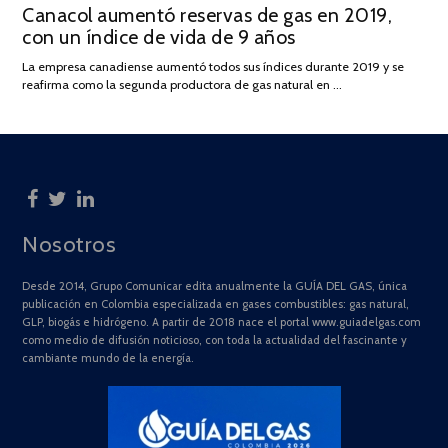
Canacol aumentó reservas de gas en 2019,
ON
DE
con un índice de vida de 9 años
JULIO
DE
La empresa canadiense aumentó todos sus índices durante 2019 y se
2025
reafirma como la segunda productora de gas natural en …
Nosotros
Desde 2014, Grupo Comunicar edita anualmente la GUÍA DEL GAS, única
publicación en Colombia especializada en gases combustibles: gas natural,
GLP, biogás e hidrógeno. A partir de 2018 nace el portal www.guiadelgas.com
como medio de difusión noticioso, con toda la actualidad del fascinante y
cambiante mundo de la energía.