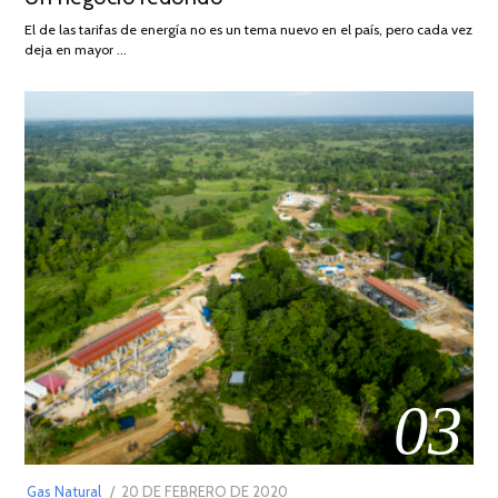
AGOSTO
El de las tarifas de energía no es un tema nuevo en el país, pero cada vez
DE
deja en mayor …
2022
03
POSTED
Gas Natural
20 DE FEBRERO DE 2020
10