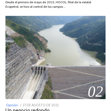
Desde el primero de mayo de 2022, HOCOL, filial de la estatal
2026
Ecopetrol, se hizo al control de los campos …
02
POSTED
Opinión
27 DE AGOSTO DE 2022
30
Un negocio redondo
ON
DE