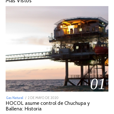
Más Vistos
01
POSTED
Gas Natural
2 DE MAYO DE 2020
16
HOCOL asume control de Chuchupa y
ON
DE
Ballena: Historia
FEBRERO
DE