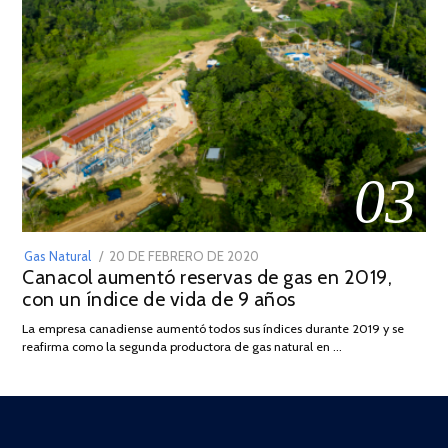
03
POSTED
Gas Natural
20 DE FEBRERO DE 2020
10
Canacol aumentó reservas de gas en 2019,
ON
DE
con un índice de vida de 9 años
JULIO
DE
La empresa canadiense aumentó todos sus índices durante 2019 y se
2025
reafirma como la segunda productora de gas natural en …