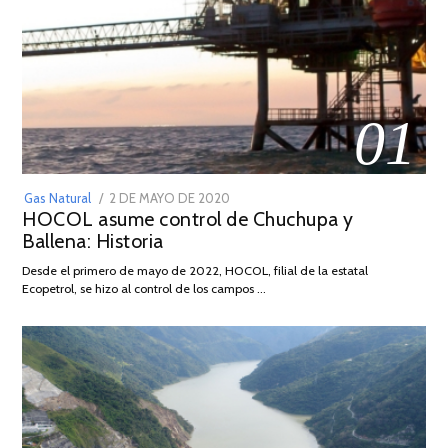
01
POSTED
Gas Natural
2 DE MAYO DE 2020
16
HOCOL asume control de Chuchupa y
ON
DE
Ballena: Historia
FEBRERO
DE
Desde el primero de mayo de 2022, HOCOL, filial de la estatal
2026
Ecopetrol, se hizo al control de los campos …