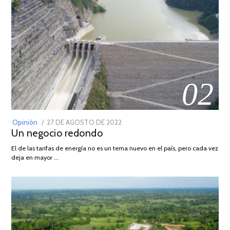
02
POSTED
Opinión
27 DE AGOSTO DE 2022
30
Un negocio redondo
ON
DE
AGOSTO
El de las tarifas de energía no es un tema nuevo en el país, pero cada vez
DE
deja en mayor …
2022