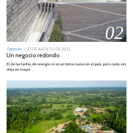
02
POSTED
Opinión
27 DE AGOSTO DE 2022
30
Un negocio redondo
ON
DE
AGOSTO
El de las tarifas de energía no es un tema nuevo en el país, pero cada vez
DE
deja en mayor …
2022