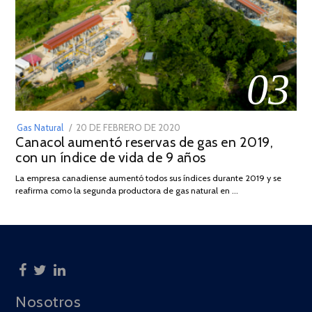
03
POSTED
Gas Natural
20 DE FEBRERO DE 2020
10
Canacol aumentó reservas de gas en 2019,
ON
DE
con un índice de vida de 9 años
JULIO
DE
La empresa canadiense aumentó todos sus índices durante 2019 y se
2025
reafirma como la segunda productora de gas natural en …
Nosotros