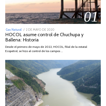
01
POSTED
Gas Natural
2 DE MAYO DE 2020
16
HOCOL asume control de Chuchupa y
ON
DE
Ballena: Historia
FEBRERO
DE
Desde el primero de mayo de 2022, HOCOL, filial de la estatal
2026
Ecopetrol, se hizo al control de los campos …