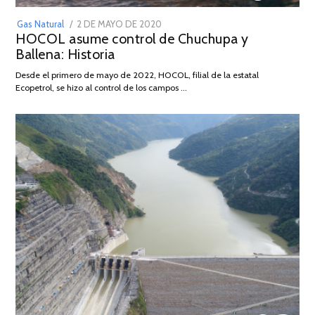
POSTED
Gas Natural
2 DE MAYO DE 2020
16
HOCOL asume control de Chuchupa y
ON
DE
Ballena: Historia
FEBRERO
DE
Desde el primero de mayo de 2022, HOCOL, filial de la estatal
2026
Ecopetrol, se hizo al control de los campos …