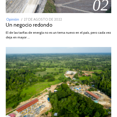
02
POSTED
Opinión
27 DE AGOSTO DE 2022
30
Un negocio redondo
ON
DE
AGOSTO
El de las tarifas de energía no es un tema nuevo en el país, pero cada vez
DE
deja en mayor …
2022