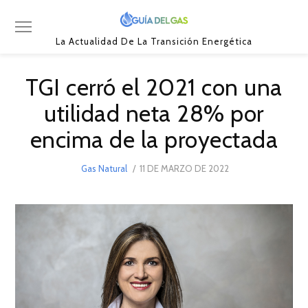
La Actualidad De La Transición Energética
TGI cerró el 2021 con una
utilidad neta 28% por
encima de la proyectada
POSTED
Gas Natural
11 DE MARZO DE 2022
11
ON
DE
MARZO
DE
2022