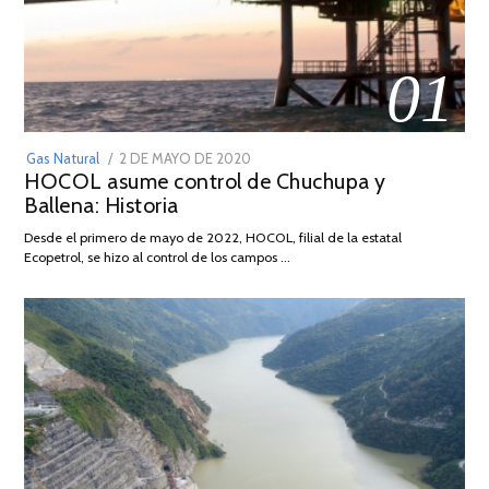
01
POSTED
Gas Natural
2 DE MAYO DE 2020
16
HOCOL asume control de Chuchupa y
ON
DE
Ballena: Historia
FEBRERO
DE
Desde el primero de mayo de 2022, HOCOL, filial de la estatal
2026
Ecopetrol, se hizo al control de los campos …