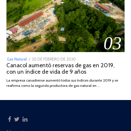
03
POSTED
Gas Natural
20 DE FEBRERO DE 2020
10
Canacol aumentó reservas de gas en 2019,
ON
DE
con un índice de vida de 9 años
JULIO
DE
La empresa canadiense aumentó todos sus índices durante 2019 y se
2025
reafirma como la segunda productora de gas natural en …