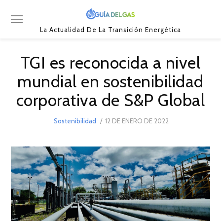
La Actualidad De La Transición Energética
TGI es reconocida a nivel
mundial en sostenibilidad
corporativa de S&P Global
POSTED
Sostenibilidad
12 DE ENERO DE 2022
15
ON
DE
ENERO
DE
2023