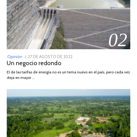
02
POSTED
Opinión
27 DE AGOSTO DE 2022
30
Un negocio redondo
ON
DE
AGOSTO
El de las tarifas de energía no es un tema nuevo en el país, pero cada vez
DE
deja en mayor …
2022