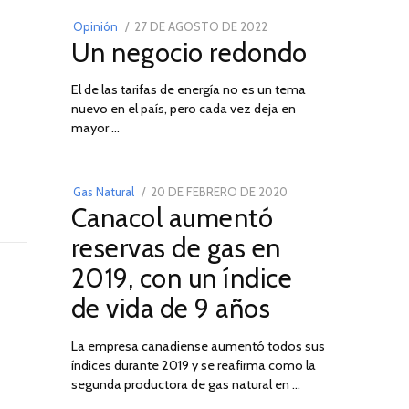
POSTED
Opinión
27 DE AGOSTO DE 2022
30
Un negocio redondo
ON
DE
AGOSTO
El de las tarifas de energía no es un tema
DE
nuevo en el país, pero cada vez deja en
2022
03
mayor …
POSTED
Gas Natural
20 DE FEBRERO DE 2020
10
Canacol aumentó
ON
DE
JULIO
reservas de gas en
DE
2019, con un índice
2025
de vida de 9 años
La empresa canadiense aumentó todos sus
índices durante 2019 y se reafirma como la
segunda productora de gas natural en …