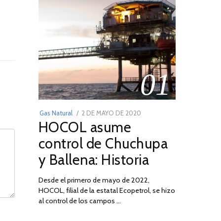
01
POSTED
Gas Natural
2 DE MAYO DE 2020
16
HOCOL asume
ON
DE
FEBRERO
control de Chuchupa
DE
y Ballena: Historia
2026
Desde el primero de mayo de 2022,
HOCOL, filial de la estatal Ecopetrol, se hizo
02
al control de los campos …