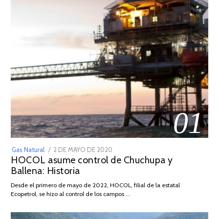
01
POSTED
Gas Natural
2 DE MAYO DE 2020
16
HOCOL asume control de Chuchupa y
ON
DE
Ballena: Historia
FEBRERO
DE
Desde el primero de mayo de 2022, HOCOL, filial de la estatal
2026
Ecopetrol, se hizo al control de los campos …