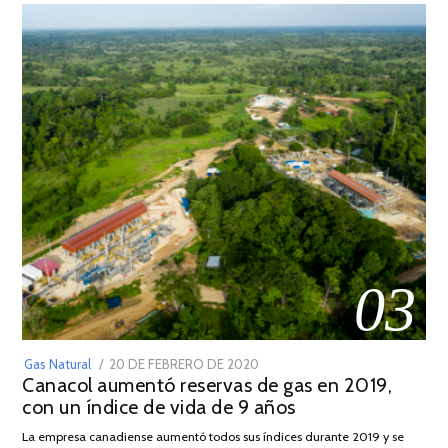
03
POSTED
Gas Natural
20 DE FEBRERO DE 2020
10
Canacol aumentó reservas de gas en 2019,
ON
DE
con un índice de vida de 9 años
JULIO
DE
La empresa canadiense aumentó todos sus índices durante 2019 y se
2025