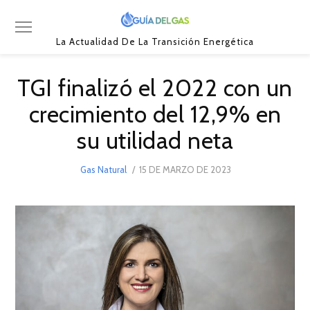
La Actualidad De La Transición Energética
TGI finalizó el 2022 con un
crecimiento del 12,9% en
su utilidad neta
POSTED
Gas Natural
15 DE MARZO DE 2023
15
ON
DE
MARZO
DE
2023