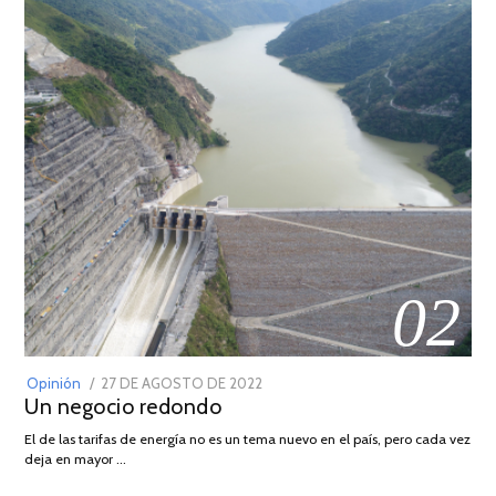
02
POSTED
Opinión
27 DE AGOSTO DE 2022
30
Un negocio redondo
ON
DE
AGOSTO
El de las tarifas de energía no es un tema nuevo en el país, pero cada vez
DE
deja en mayor …
2022