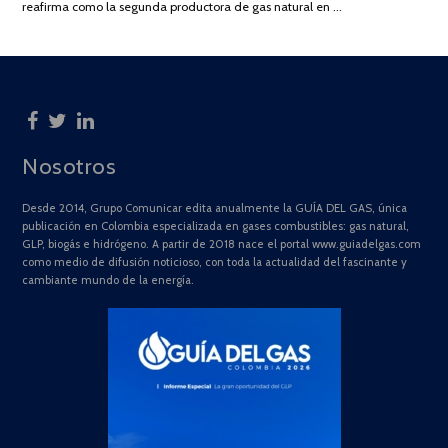
reafirma como la segunda productora de gas natural en …
Nosotros
Desde 2014, Grupo Comunicar edita anualmente la GUÍA DEL GAS, única
publicación en Colombia especializada en gases combustibles: gas natural,
GLP, biogás e hidrógeno. A partir de 2018 nace el portal www.guiadelgas.com
como medio de difusión noticioso, con toda la actualidad del fascinante y
cambiante mundo de la energía.