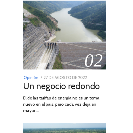
02
POSTED
Opinión
27 DE AGOSTO DE 2022
30
Un negocio redondo
ON
DE
AGOSTO
El de las tarifas de energía no es un tema
DE
nuevo en el país, pero cada vez deja en
2022
mayor …