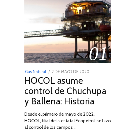
01
POSTED
Gas Natural
2 DE MAYO DE 2020
16
HOCOL asume
ON
DE
FEBRERO
control de Chuchupa
DE
y Ballena: Historia
2026
Desde el primero de mayo de 2022,
HOCOL, filial de la estatal Ecopetrol, se hizo
al control de los campos …