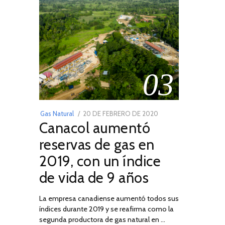
03
POSTED
Gas Natural
20 DE FEBRERO DE 2020
10
Canacol aumentó
ON
DE
JULIO
reservas de gas en
DE
2019, con un índice
2025
de vida de 9 años
La empresa canadiense aumentó todos sus
índices durante 2019 y se reafirma como la
segunda productora de gas natural en …