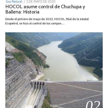
POSTED
Gas Natural
2 DE MAYO DE 2020
16
HOCOL asume control de Chuchupa y
ON
DE
Ballena: Historia
FEBRERO
DE
Desde el primero de mayo de 2022, HOCOL, filial de la estatal
2026
Ecopetrol, se hizo al control de los campos …
02