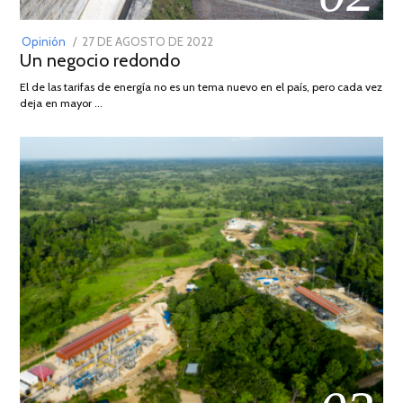
POSTED
Opinión
27 DE AGOSTO DE 2022
30
Un negocio redondo
ON
DE
AGOSTO
El de las tarifas de energía no es un tema nuevo en el país, pero cada vez
DE
deja en mayor …
2022