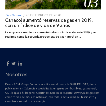
03
POSTED
Gas Natural
20 DE FEBRERO DE 2020
10
Canacol aumentó reservas de gas en 2019,
ON
DE
con un índice de vida de 9 años
JULIO
DE
La empresa canadiense aumentó todos sus índices durante 2019 y se
2025
reafirma como la segunda productora de gas natural en …
Nosotros
Desde 2014, Grupo Comunicar edita anualmente la GUÍA DEL GAS, única
publicación en Colombia especializada en gases combustibles: gas natural,
GLP, biogás e hidrógeno. A partir de 2018 nace el portal www.guiadelgas.com
como medio de difusión noticioso, con toda la actualidad del fascinante y
cambiante mundo de la energía.