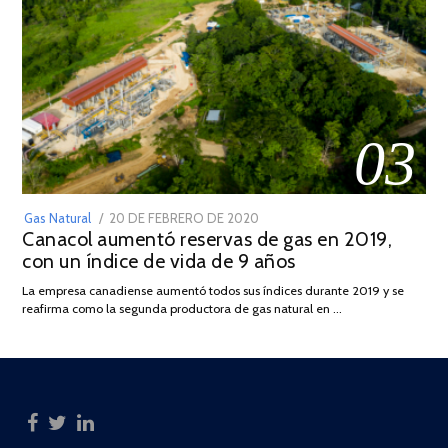
03
POSTED
Gas Natural
20 DE FEBRERO DE 2020
10
Canacol aumentó reservas de gas en 2019,
ON
DE
con un índice de vida de 9 años
JULIO
DE
La empresa canadiense aumentó todos sus índices durante 2019 y se
2025
reafirma como la segunda productora de gas natural en …