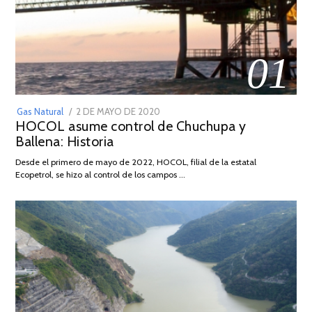
01
POSTED
Gas Natural
2 DE MAYO DE 2020
16
HOCOL asume control de Chuchupa y
ON
DE
Ballena: Historia
FEBRERO
DE
Desde el primero de mayo de 2022, HOCOL, filial de la estatal
2026
Ecopetrol, se hizo al control de los campos …