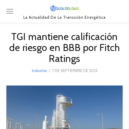
La Actualidad De La Transición Energética
TGI mantiene calificación
de riesgo en BBB por Fitch
Ratings
POSTED
Industria
7 DE SEPTIEMBRE DE 2023
7
ON
DE
SEPTIEMBRE
DE
2023