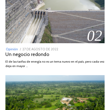
02
POSTED
Opinión
27 DE AGOSTO DE 2022
30
Un negocio redondo
ON
DE
AGOSTO
El de las tarifas de energía no es un tema nuevo en el país, pero cada vez
DE
deja en mayor …
2022