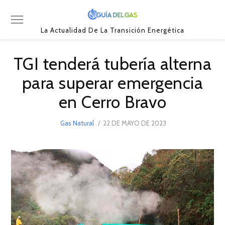
La Actualidad De La Transición Energética
TGI tenderá tubería alterna
para superar emergencia
en Cerro Bravo
POSTED
Gas Natural
22 DE MAYO DE 2023
22
ON
DE
MAYO
DE
2023