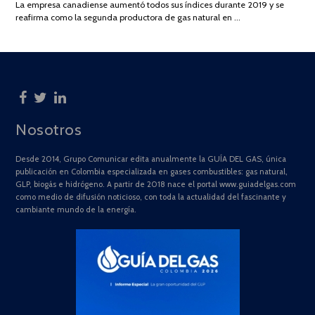
La empresa canadiense aumentó todos sus índices durante 2019 y se
2025
reafirma como la segunda productora de gas natural en …
Nosotros
Desde 2014, Grupo Comunicar edita anualmente la GUÍA DEL GAS, única
publicación en Colombia especializada en gases combustibles: gas natural,
GLP, biogás e hidrógeno. A partir de 2018 nace el portal www.guiadelgas.com
como medio de difusión noticioso, con toda la actualidad del fascinante y
cambiante mundo de la energía.