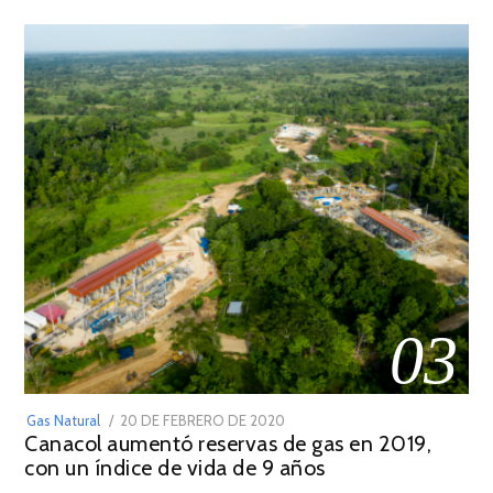
03
POSTED
Gas Natural
20 DE FEBRERO DE 2020
10
Canacol aumentó reservas de gas en 2019,
ON
DE
con un índice de vida de 9 años
JULIO
DE