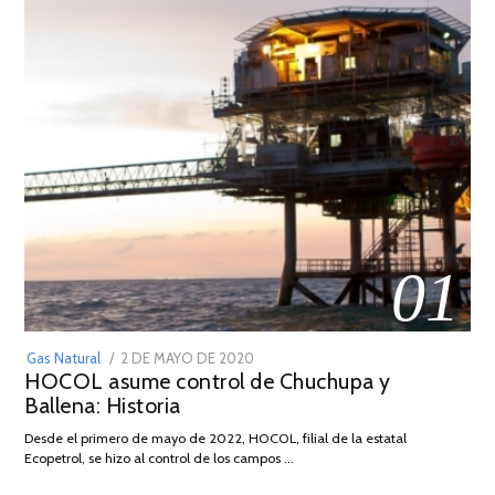
01
POSTED
Gas Natural
2 DE MAYO DE 2020
16
HOCOL asume control de Chuchupa y
ON
DE
Ballena: Historia
FEBRERO
DE
Desde el primero de mayo de 2022, HOCOL, filial de la estatal
2026
Ecopetrol, se hizo al control de los campos …