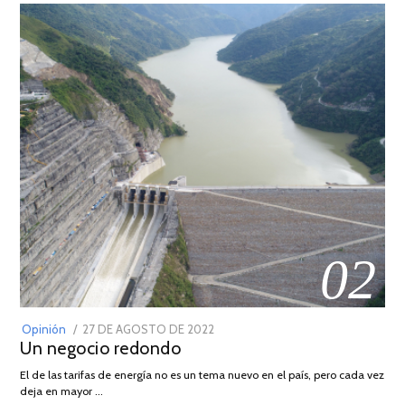
02
POSTED
Opinión
27 DE AGOSTO DE 2022
30
Un negocio redondo
ON
DE
AGOSTO
El de las tarifas de energía no es un tema nuevo en el país, pero cada vez
DE
deja en mayor …
2022