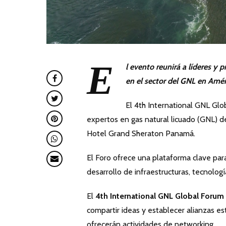
E
l evento reunirá a líderes y 
en el sector del GNL en Améri
El 4th International GNL Gl
expertos en gas natural licuado (GNL) de
Hotel Grand Sheraton Panamá.
El Foro ofrece una plataforma clave para
desarrollo de infraestructuras, tecnolog
El
4th International GNL Global Forum
compartir ideas y establecer alianzas es
ofrecerán actividades de networking.