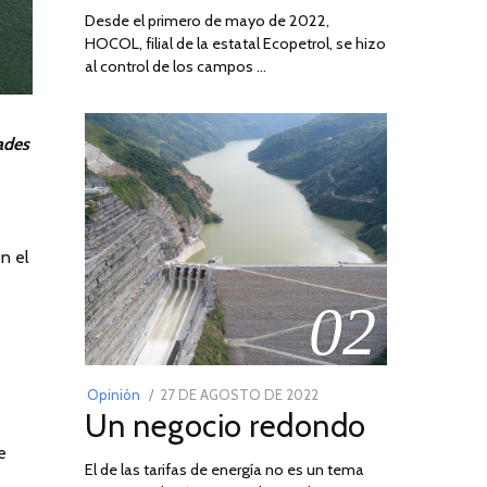
Desde el primero de mayo de 2022,
HOCOL, filial de la estatal Ecopetrol, se hizo
al control de los campos …
dades
n el
02
POSTED
Opinión
27 DE AGOSTO DE 2022
30
Un negocio redondo
ON
DE
AGOSTO
e
El de las tarifas de energía no es un tema
DE