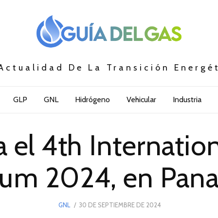
Actualidad De La Transición Energé
GLP
GNL
Hidrógeno
Vehicular
Industria
a el 4th Internati
rum 2024, en Pan
POSTED
GNL
30 DE SEPTIEMBRE DE 2024
ON