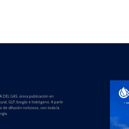
 DEL GAS, única publicación en
ral, GLP, biogás e hidrógeno. A partir
de difusión noticioso, con toda la
rgía.