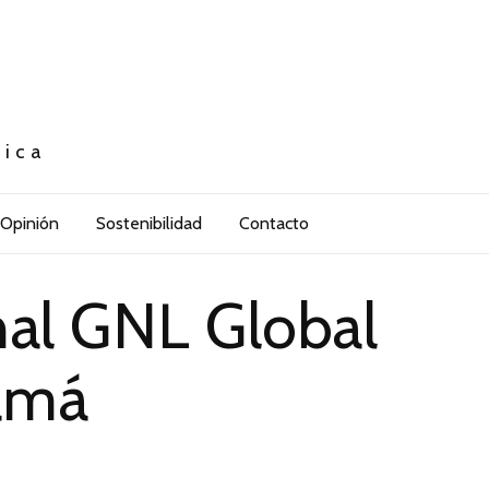
tica
Opinión
Sostenibilidad
Contacto
onal GNL Global
amá