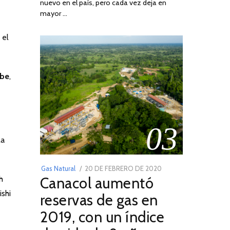
nuevo en el país, pero cada vez deja en
2022
mayor …
 el
ibe
,
03
la
POSTED
Gas Natural
20 DE FEBRERO DE 2020
10
h
Canacol aumentó
ON
DE
JULIO
ishi
reservas de gas en
DE
2019, con un índice
2025