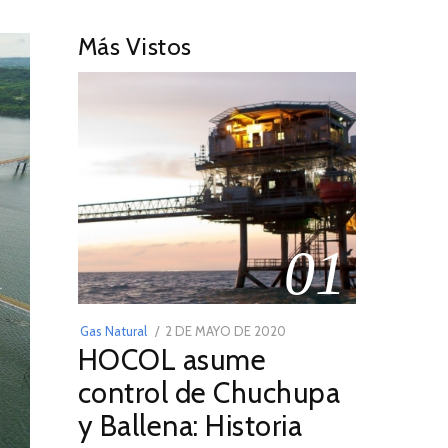
Más Vistos
01
POSTED
Gas Natural
2 DE MAYO DE 2020
16
HOCOL asume
ON
DE
FEBRERO
control de Chuchupa
DE
y Ballena: Historia
2026