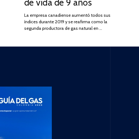
de vida de 9 años
La empresa canadiense aumentó todos sus
índices durante 2019 y se reafirma como la
segunda productora de gas natural en …