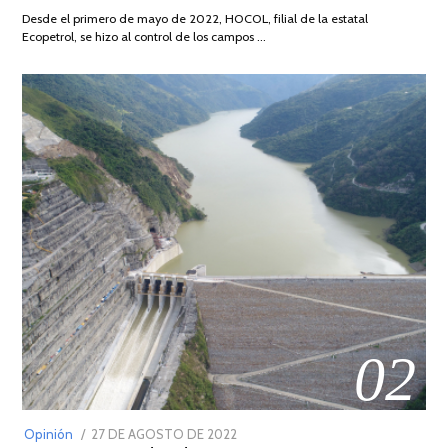
DE
Desde el primero de mayo de 2022, HOCOL, filial de la estatal
2026
Ecopetrol, se hizo al control de los campos …
02
POSTED
Opinión
27 DE AGOSTO DE 2022
30