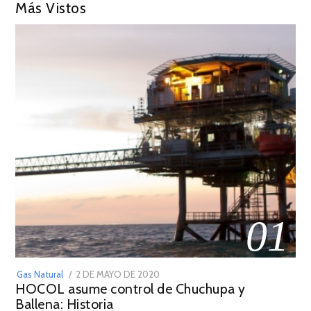
Más Vistos
01
POSTED
Gas Natural
2 DE MAYO DE 2020
16
HOCOL asume control de Chuchupa y
ON
DE
Ballena: Historia
FEBRERO