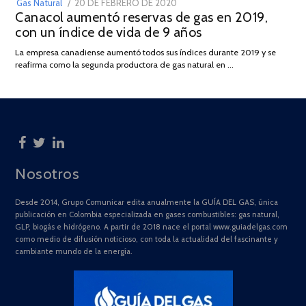
POSTED
Gas Natural
20 DE FEBRERO DE 2020
10
Canacol aumentó reservas de gas en 2019,
ON
DE
con un índice de vida de 9 años
JULIO
DE
La empresa canadiense aumentó todos sus índices durante 2019 y se
2025
reafirma como la segunda productora de gas natural en …
Nosotros
Desde 2014, Grupo Comunicar edita anualmente la GUÍA DEL GAS, única
publicación en Colombia especializada en gases combustibles: gas natural,
GLP, biogás e hidrógeno. A partir de 2018 nace el portal www.guiadelgas.com
como medio de difusión noticioso, con toda la actualidad del fascinante y
cambiante mundo de la energía.