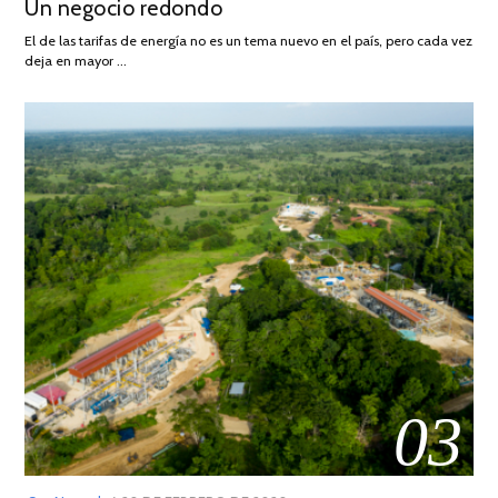
Un negocio redondo
ON
DE
AGOSTO
El de las tarifas de energía no es un tema nuevo en el país, pero cada vez
DE
deja en mayor …
2022
03