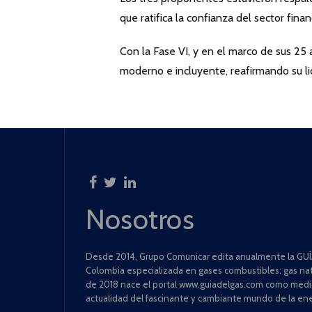
que ratifica la confianza del sector finan
Con la Fase VI, y en el marco de sus 25
moderno e incluyente, reafirmando su li
Nosotros
Desde 2014, Grupo Comunicar edita anualmente la GUÍA
Colombia especializada en gases combustibles: gas natu
de 2018 nace el portal www.guiadelgas.com como medio 
actualidad del fascinante y cambiante mundo de la ene