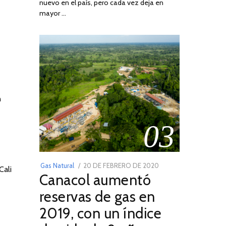
nuevo en el país, pero cada vez deja en
2022
mayor …
n
03
POSTED
Gas Natural
20 DE FEBRERO DE 2020
10
Cali
Canacol aumentó
ON
DE
JULIO
reservas de gas en
DE
2019, con un índice
2025