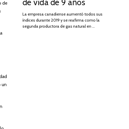
de vida de 9 años
o de
u
La empresa canadiense aumentó todos sus
índices durante 2019 y se reafirma como la
segunda productora de gas natural en …
ra
edad
ó un
on
lo