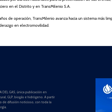
ciero en el Distrito y en TransMilenio S.A.
 años de operación, TransMilenio avanza hacia un sistema más limp
derazgo en electromovilidad.
 DEL GAS, única publicación en
ral, GLP, biogás e hidrógeno. A partir
de difusión noticioso, con toda la
rgía.