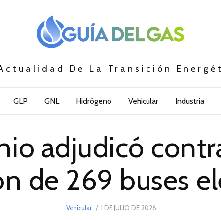
Actualidad De La Transición Energé
GLP
GNL
Hidrógeno
Vehicular
Industria
nio adjudicó contra
ón de 269 buses el
POSTED
Vehicular
1 DE JULIO DE 2026
1
ON
DE