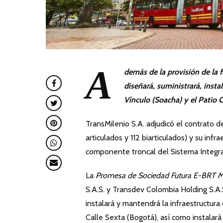
A
demás de la provisión de la 
diseñará, suministrará, insta
Vínculo (Soacha) y el Patio C
TransMilenio S.A. adjudicó el contrato 
articulados y 112 biarticulados) y su infr
componente troncal del Sistema Integra
La
Promesa de Sociedad Futura E-BRT Móv
S.A.S. y Transdev Colombia Holding S.A.S
instalará y mantendrá la infraestructura 
Calle Sexta (Bogotá), así como instalar