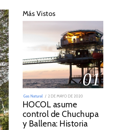
Más Vistos
01
POSTED
Gas Natural
2 DE MAYO DE 2020
16
HOCOL asume
ON
DE
FEBRERO
control de Chuchupa
DE
y Ballena: Historia
2026