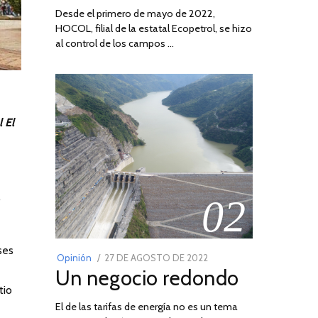
Desde el primero de mayo de 2022,
HOCOL, filial de la estatal Ecopetrol, se hizo
al control de los campos …
 El
,
02
ses
POSTED
Opinión
27 DE AGOSTO DE 2022
30
Un negocio redondo
ON
DE
tio
AGOSTO
El de las tarifas de energía no es un tema
DE