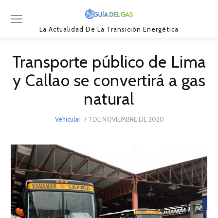
La Actualidad De La Transición Energética
Transporte público de Lima
y Callao se convertirá a gas
natural
POSTED
Vehicular
1 DE NOVIEMBRE DE 2020
1
ON
DE
NOVIEMBRE
DE
2020