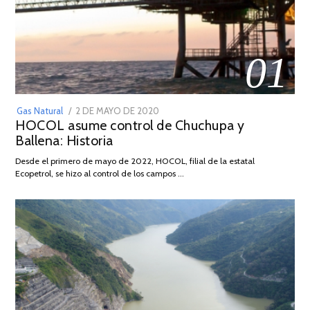
01
POSTED
Gas Natural
2 DE MAYO DE 2020
16
HOCOL asume control de Chuchupa y
ON
DE
Ballena: Historia
FEBRERO
DE
Desde el primero de mayo de 2022, HOCOL, filial de la estatal
2026
Ecopetrol, se hizo al control de los campos …