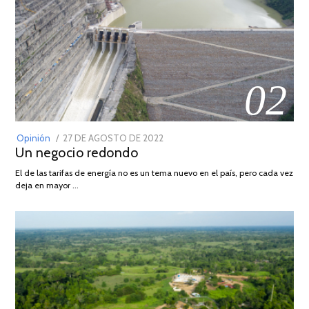
02
POSTED
Opinión
27 DE AGOSTO DE 2022
30
Un negocio redondo
ON
DE
AGOSTO
El de las tarifas de energía no es un tema nuevo en el país, pero cada vez
DE
deja en mayor …
2022