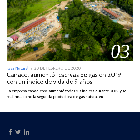
03
POSTED
Gas Natural
20 DE FEBRERO DE 2020
10
Canacol aumentó reservas de gas en 2019,
ON
DE
con un índice de vida de 9 años
JULIO
DE
La empresa canadiense aumentó todos sus índices durante 2019 y se
2025
reafirma como la segunda productora de gas natural en …