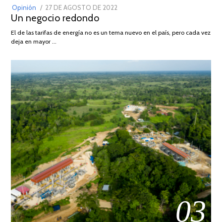
POSTED
Opinión
27 DE AGOSTO DE 2022
30
Un negocio redondo
ON
DE
AGOSTO
El de las tarifas de energía no es un tema nuevo en el país, pero cada vez
DE
deja en mayor …
2022
03