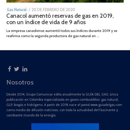
POSTED
Gas Natural
20 DE FEBRERO DE 2020
10
Canacol aumentó reservas de gas en 2019,
ON
DE
con un índice de vida de 9 años
JULIO
DE
La empresa canadiense aumentó todos sus índices durante 2019 y se
2025
reafirma como la segunda productora de gas natural en …
Nosotros
Desde 2014, Grupo Comunicar edita anualmente la GUÍA DEL GAS, única
publicación en Colombia especializada en gases combustibles: gas natural,
GLP, biogás e hidrógeno. A partir de 2018 nace el portal www.guiadelgas.com
como medio de difusión noticioso, con toda la actualidad del fascinante y
cambiante mundo de la energía.