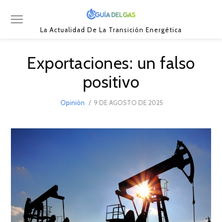
La Actualidad De La Transición Energética
Exportaciones: un falso
positivo
POSTED
Opinión
9 DE AGOSTO DE 2025
11
ON
DE
AGOSTO
DE
2025