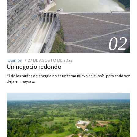
02
POSTED
Opinión
27 DE AGOSTO DE 2022
30
Un negocio redondo
ON
DE
AGOSTO
El de las tarifas de energía no es un tema nuevo en el país, pero cada vez
DE
deja en mayor …
2022