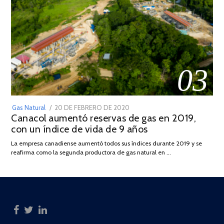
03
POSTED
Gas Natural
20 DE FEBRERO DE 2020
10
Canacol aumentó reservas de gas en 2019,
ON
DE
con un índice de vida de 9 años
JULIO
DE
La empresa canadiense aumentó todos sus índices durante 2019 y se
2025
reafirma como la segunda productora de gas natural en …