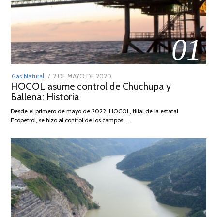
01
POSTED
Gas Natural
2 DE MAYO DE 2020
16
HOCOL asume control de Chuchupa y
ON
DE
Ballena: Historia
FEBRERO
DE
Desde el primero de mayo de 2022, HOCOL, filial de la estatal
2026
Ecopetrol, se hizo al control de los campos …