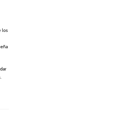
 los
ueña
rdar
.