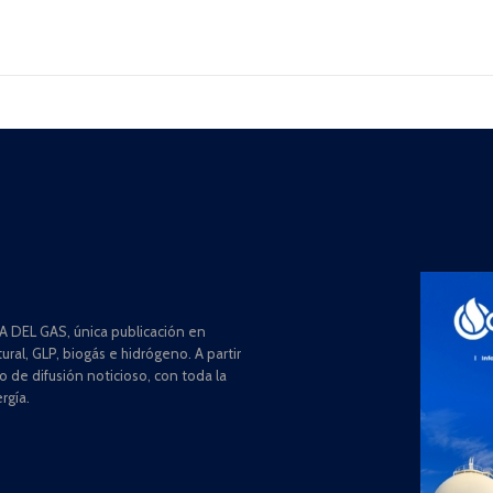
 DEL GAS, única publicación en
ral, GLP, biogás e hidrógeno. A partir
de difusión noticioso, con toda la
rgía.