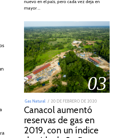
nuevo en el país, pero cada vez deja en
2022
mayor …
os
un
03
POSTED
Gas Natural
20 DE FEBRERO DE 2020
10
Canacol aumentó
ON
DE
a
JULIO
reservas de gas en
DE
2019, con un índice
2025
ra