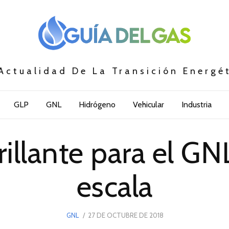
Actualidad De La Transición Energé
GLP
GNL
Hidrógeno
Vehicular
Industria
rillante para el G
escala
POSTED
GNL
27 DE OCTUBRE DE 2018
ON