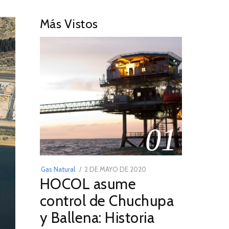
Más Vistos
01
POSTED
Gas Natural
2 DE MAYO DE 2020
16
HOCOL asume
ON
DE
FEBRERO
control de Chuchupa
DE
y Ballena: Historia
2026