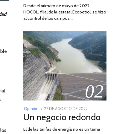
Desde el primero de mayo de 2022,
HOCOL, filial de la estatal Ecopetrol, se hizo
al control de los campos …
ible
02
ial
a
e
POSTED
Opinión
27 DE AGOSTO DE 2022
30
Un negocio redondo
ON
DE
AGOSTO
El de las tarifas de energía no es un tema
DE
 los