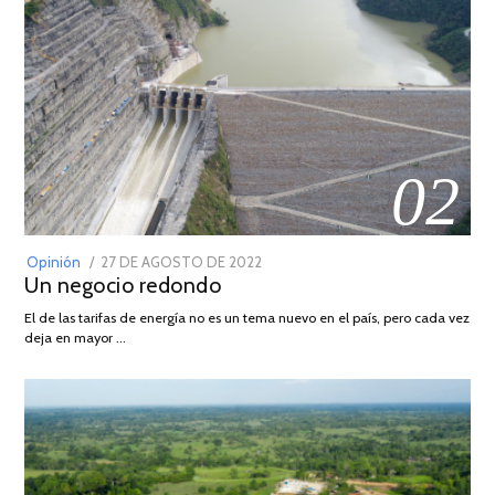
02
POSTED
Opinión
27 DE AGOSTO DE 2022
30
Un negocio redondo
ON
DE
AGOSTO
El de las tarifas de energía no es un tema nuevo en el país, pero cada vez
DE
deja en mayor …
2022