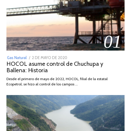
01
POSTED
Gas Natural
2 DE MAYO DE 2020
16
HOCOL asume control de Chuchupa y
ON
DE
Ballena: Historia
FEBRERO
DE
Desde el primero de mayo de 2022, HOCOL, filial de la estatal
2026
Ecopetrol, se hizo al control de los campos …