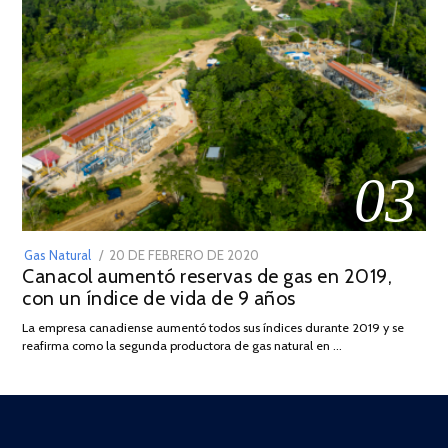
03
POSTED
Gas Natural
20 DE FEBRERO DE 2020
10
Canacol aumentó reservas de gas en 2019,
ON
DE
con un índice de vida de 9 años
JULIO
DE
La empresa canadiense aumentó todos sus índices durante 2019 y se
2025
reafirma como la segunda productora de gas natural en …