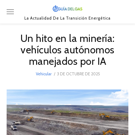
La Actualidad De La Transición Energética
Un hito en la minería:
vehículos autónomos
manejados por IA
POSTED
Vehicular
3 DE OCTUBRE DE 2025
3
ON
DE
OCTUBRE
DE
2025