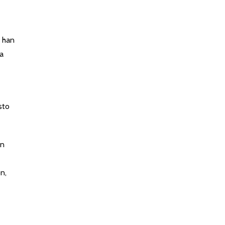
, han
a
sto
en
n,