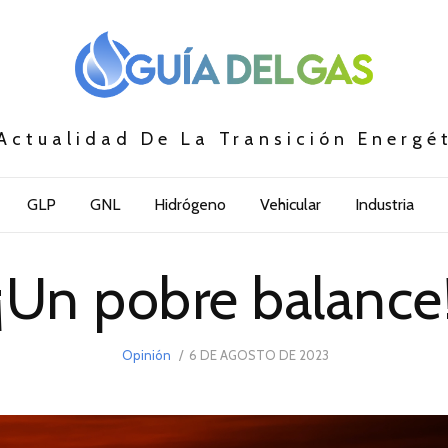
Actualidad De La Transición Energé
GLP
GNL
Hidrógeno
Vehicular
Industria
¡Un pobre balance
POSTED
Opinión
6 DE AGOSTO DE 2023
ON