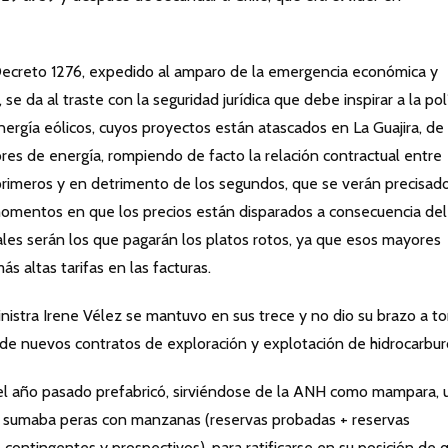
 Decreto 1276, expedido al amparo de la emergencia económica y
se da al traste con la seguridad jurídica que debe inspirar a la pol
energía eólicos, cuyos proyectos están atascados en La Guajira, de
ores de energía, rompiendo de facto la relación contractual entre
 primeros y en detrimento de los segundos, que se verán precisad
 momentos en que los precios están disparados a consecuencia del
ales serán los que pagarán los platos rotos, ya que esos mayores
ás altas tarifas en las facturas.
istra Irene Vélez se mantuvo en sus trece y no dio su brazo a to
de nuevos contratos de exploración y explotación de hidrocarbur
s del año pasado prefabricó, sirviéndose de la ANH como mampara, 
l sumaba peras con manzanas (reservas probadas + reservas
 contingentes y prospectivos), para ratificarse en su posición de 