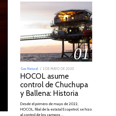
01
POSTED
Gas Natural
2 DE MAYO DE 2020
16
HOCOL asume
ON
DE
FEBRERO
control de Chuchupa
DE
y Ballena: Historia
2026
Desde el primero de mayo de 2022,
HOCOL, filial de la estatal Ecopetrol, se hizo
al control de los campos …