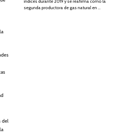
índices durante 2019 y se reafirma como la
segunda productora de gas natural en …
la
Andes
zas
ad
 del
la