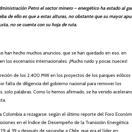
dministración Petro el sector minero – energético ha estado al gar
ueba de ello es que a estas alturas, no obstante que su mayor apu
Justa, no se cuenta con su hoja de ruta.
 se han hecho muchos anuncios, que se han quedado en eso, en
 en los escenarios internacionales. ¡Mucho ruido y pocas nueces!
reción de los 2.400 MW en los proyectos de los parques eólicos
 falta de diligencia del gobierno nacional para remover los
as, solo palabras. Como lo hemos afirmado, se ha venido aceleran
sta.
o a Colombia a rezagarse: según el último reporte del Foro Económ
siciones en el Índice de Desempeño de la Transición Energética
9 al 39 y después de secundar a Chile, que era el líder en