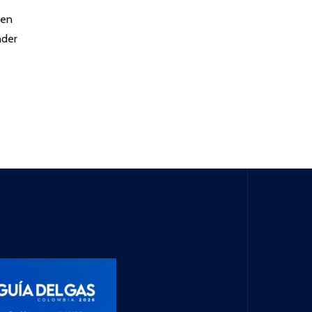
 en
nder