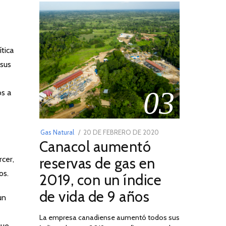
ítica
 sus
03
os a
POSTED
Gas Natural
20 DE FEBRERO DE 2020
10
Canacol aumentó
ON
DE
JULIO
rcer,
reservas de gas en
DE
os.
2019, con un índice
2025
de vida de 9 años
un
La empresa canadiense aumentó todos sus
que