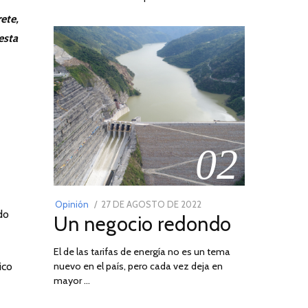
ete,
esta
02
POSTED
Opinión
27 DE AGOSTO DE 2022
30
do
Un negocio redondo
ON
DE
AGOSTO
El de las tarifas de energía no es un tema
DE
ico
nuevo en el país, pero cada vez deja en
2022
mayor …