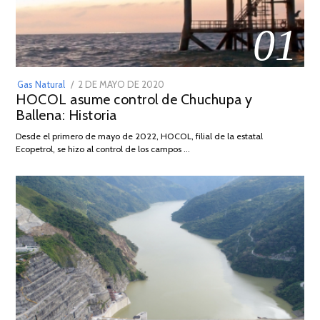
01
POSTED
Gas Natural
2 DE MAYO DE 2020
16
HOCOL asume control de Chuchupa y
ON
DE
Ballena: Historia
FEBRERO
DE
Desde el primero de mayo de 2022, HOCOL, filial de la estatal
2026
Ecopetrol, se hizo al control de los campos …