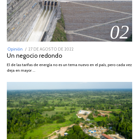
02
POSTED
Opinión
27 DE AGOSTO DE 2022
30
Un negocio redondo
ON
DE
AGOSTO
El de las tarifas de energía no es un tema nuevo en el país, pero cada vez
DE
deja en mayor …
2022