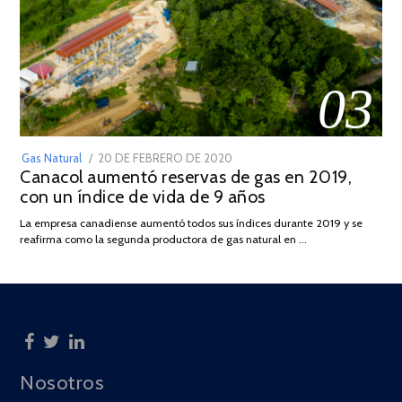
03
POSTED
Gas Natural
20 DE FEBRERO DE 2020
10
Canacol aumentó reservas de gas en 2019,
ON
DE
con un índice de vida de 9 años
JULIO
DE
La empresa canadiense aumentó todos sus índices durante 2019 y se
2025
reafirma como la segunda productora de gas natural en …
Nosotros