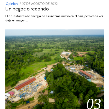
POSTED
Opinión
27 DE AGOSTO DE 2022
30
Un negocio redondo
ON
DE
AGOSTO
El de las tarifas de energía no es un tema nuevo en el país, pero cada vez
DE
deja en mayor …
2022
03