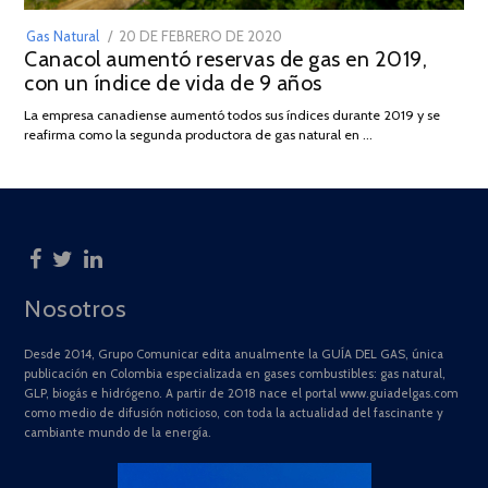
POSTED
Gas Natural
20 DE FEBRERO DE 2020
10
Canacol aumentó reservas de gas en 2019,
ON
DE
con un índice de vida de 9 años
JULIO
DE
La empresa canadiense aumentó todos sus índices durante 2019 y se
2025
reafirma como la segunda productora de gas natural en …
Nosotros
Desde 2014, Grupo Comunicar edita anualmente la GUÍA DEL GAS, única
publicación en Colombia especializada en gases combustibles: gas natural,
GLP, biogás e hidrógeno. A partir de 2018 nace el portal www.guiadelgas.com
como medio de difusión noticioso, con toda la actualidad del fascinante y
cambiante mundo de la energía.