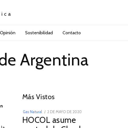
tica
Opinión
Sostenibilidad
Contacto
 de Argentina
01
Más Vistos
ón
POSTED
Gas Natural
2 DE MAYO DE 2020
16
HOCOL asume
ON
DE
FEBRERO
 la