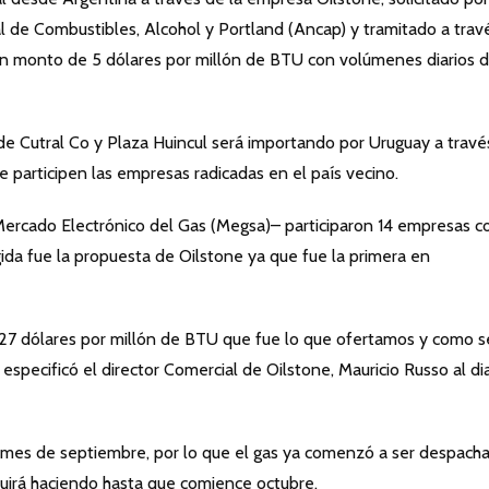
 de Combustibles, Alcohol y Portland (Ancap) y tramitado a trav
 un monto de 5 dólares por millón de BTU con volúmenes diarios 
 de Cutral Co y Plaza Huincul será importando por Uruguay a travé
ue participen las empresas radicadas en el país vecino.
Mercado Electrónico del Gas (Megsa)– participaron 14 empresas c
egida fue la propuesta de Oilstone ya que fue la primera en
e 6,27 dólares por millón de BTU que fue lo que ofertamos y como s
especificó el director Comercial de Oilstone, Mauricio Russo al dia
el mes de septiembre, por lo que el gas ya comenzó a ser despach
guirá haciendo hasta que comience octubre.