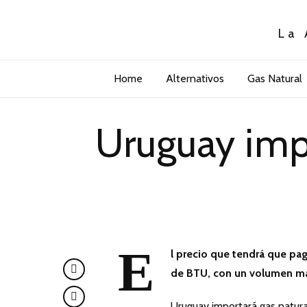
La 
Home
Alternativos
Gas Natural
Uruguay impo
E
l precio que tendrá que pag
de BTU, con un volumen má
Uruguay importará gas natura