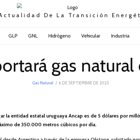
Actualidad De La Transición Energé
GLP
GNL
Hidrógeno
Vehicular
Industria
rtará gas natural
POSTED
Gas Natural
6 DE SEPTIEMBRE DE 2023
6
ON
DE
SEPTIEMBRE
DE
2023
ar la entidad estatal uruguaya Ancap es de 5 dólares por mill
ximo de 350.000 metros cúbicos por día.
l desde Argentina a través de la empresa Oilstone, solicitado por