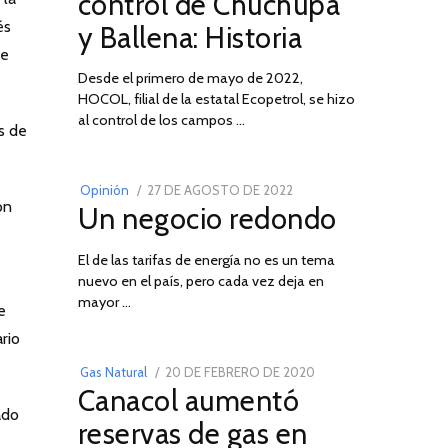
control de Chuchupa
DE
és
y Ballena: Historia
2026
de
Desde el primero de mayo de 2022,
HOCOL, filial de la estatal Ecopetrol, se hizo
02
al control de los campos …
s de
POSTED
Opinión
27 DE AGOSTO DE 2022
30
on
Un negocio redondo
ON
DE
AGOSTO
El de las tarifas de energía no es un tema
DE
nuevo en el país, pero cada vez deja en
2022
03
mayor …
e
rio
POSTED
Gas Natural
20 DE FEBRERO DE 2020
10
Canacol aumentó
ON
DE
ado
JULIO
reservas de gas en
DE