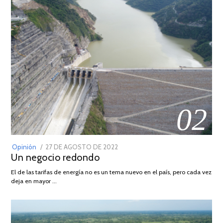
02
POSTED
Opinión
27 DE AGOSTO DE 2022
30
Un negocio redondo
ON
DE
AGOSTO
El de las tarifas de energía no es un tema nuevo en el país, pero cada vez
DE
deja en mayor …
2022