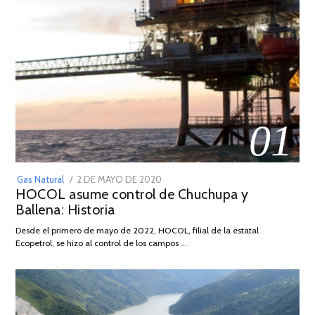
01
POSTED
Gas Natural
2 DE MAYO DE 2020
16
HOCOL asume control de Chuchupa y
ON
DE
Ballena: Historia
FEBRERO
DE
Desde el primero de mayo de 2022, HOCOL, filial de la estatal
2026
Ecopetrol, se hizo al control de los campos …