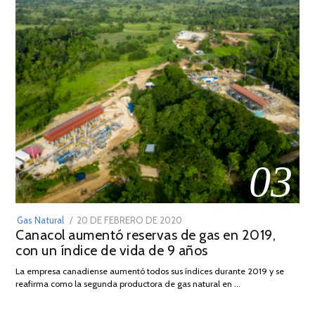
03
POSTED
Gas Natural
20 DE FEBRERO DE 2020
10
Canacol aumentó reservas de gas en 2019,
ON
DE
con un índice de vida de 9 años
JULIO
DE
La empresa canadiense aumentó todos sus índices durante 2019 y se
2025
reafirma como la segunda productora de gas natural en …