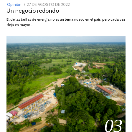
POSTED
Opinión
27 DE AGOSTO DE 2022
30
Un negocio redondo
ON
DE
AGOSTO
El de las tarifas de energía no es un tema nuevo en el país, pero cada vez
DE
deja en mayor …
2022
03