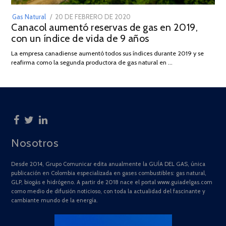
POSTED
Gas Natural
20 DE FEBRERO DE 2020
10
Canacol aumentó reservas de gas en 2019,
ON
DE
con un índice de vida de 9 años
JULIO
DE
La empresa canadiense aumentó todos sus índices durante 2019 y se
2025
reafirma como la segunda productora de gas natural en …
Nosotros
Desde 2014, Grupo Comunicar edita anualmente la GUÍA DEL GAS, única
publicación en Colombia especializada en gases combustibles: gas natural,
GLP, biogás e hidrógeno. A partir de 2018 nace el portal www.guiadelgas.com
como medio de difusión noticioso, con toda la actualidad del fascinante y
cambiante mundo de la energía.