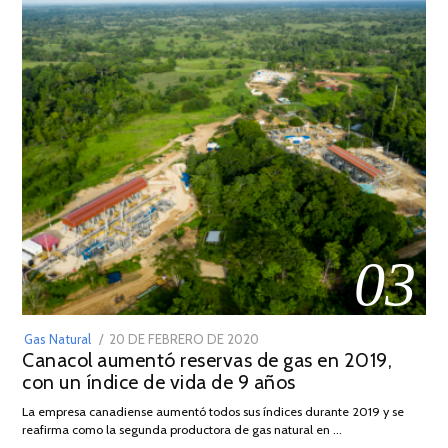
03
POSTED
Gas Natural
20 DE FEBRERO DE 2020
10
Canacol aumentó reservas de gas en 2019,
ON
DE
con un índice de vida de 9 años
JULIO
DE
La empresa canadiense aumentó todos sus índices durante 2019 y se
2025
reafirma como la segunda productora de gas natural en …