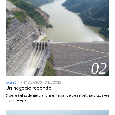
02
POSTED
Opinión
27 DE AGOSTO DE 2022
30
Un negocio redondo
ON
DE
AGOSTO
El de las tarifas de energía no es un tema nuevo en el país, pero cada vez
DE
deja en mayor …
2022