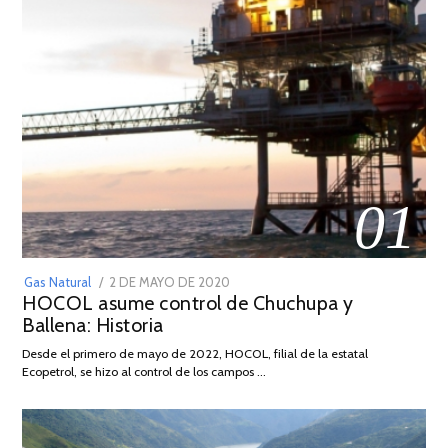
01
POSTED
Gas Natural
2 DE MAYO DE 2020
16
HOCOL asume control de Chuchupa y
ON
DE
Ballena: Historia
FEBRERO
DE
Desde el primero de mayo de 2022, HOCOL, filial de la estatal
2026
Ecopetrol, se hizo al control de los campos …