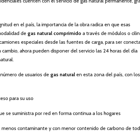
idenciales cuenten con el servicio de gas natural permanente, gra
tud en el país, la importancia de la obra radica en que esas
 modalidad de
gas natural comprimido
a través de módulos o cili
camiones especiales desde las fuentes de carga, para ser conect
En cambio, ahora pueden disponer del servicio las 24 horas del día
atural.
 número de usuarios de
gas natural
en esta zona del país, con los
eso para su uso
e suministra por red en forma continua a los hogares
, menos contaminante y con menor contenido de carbono de to