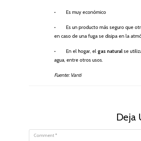
• Es muy económico
• Es un producto más seguro que otros
en caso de una fuga se disipa en la atmó
• En el hogar, el
gas natural
se utiliz
agua, entre otros usos.
Fuente: Vanti
Deja 
COMMENT