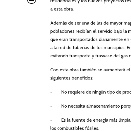
residenciales y los nuevos proyectos res
a esta obra.
Además de ser una de las de mayor magni
poblaciones recibían el servicio bajo la
que eran transportados diariamente en 
a la red de tuberías de los municipios. 
evitando transporte y trasvase del gas n
Con esta obra también se aumentará el
siguientes beneficios:
• No requiere de ningún tipo de proc
• No necesita almacenamiento porque s
• Es la fuente de energía más limpia
los combustibles fósiles.