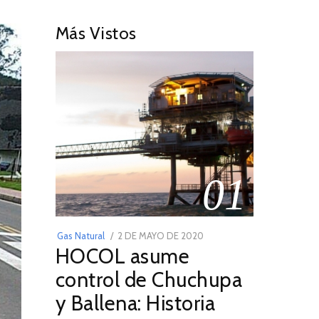
Más Vistos
01
POSTED
Gas Natural
2 DE MAYO DE 2020
16
HOCOL asume
ON
DE
FEBRERO
control de Chuchupa
DE
y Ballena: Historia
2026