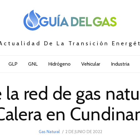
Actualidad De La Transición Energé
GLP
GNL
Hidrógeno
Vehicular
Industria
 la red de gas natu
Calera en Cundin
POSTED
Gas Natural
2 DE JUNIO DE 2022
2
ON
DE