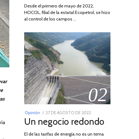
Desde el primero de mayo de 2022,
HOCOL, filial de la estatal Ecopetrol, se hizo
al control de los campos …
evar
02
ue
ras
POSTED
Opinión
27 DE AGOSTO DE 2022
30
Un negocio redondo
ON
DE
vía
AGOSTO
El de las tarifas de energía no es un tema
DE