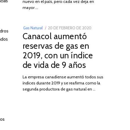
cias
nuevo en el país, pero cada vez deja en
2022
03
mayor …
POSTED
Gas Natural
20 DE FEBRERO DE 2020
10
ndros
Canacol aumentó
ON
DE
ados
JULIO
reservas de gas en
DE
2019, con un índice
2025
de vida de 9 años
La empresa canadiense aumentó todos sus
índices durante 2019 y se reafirma como la
segunda productora de gas natural en …
dos