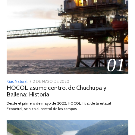
01
POSTED
Gas Natural
2 DE MAYO DE 2020
16
HOCOL asume control de Chuchupa y
ON
DE
Ballena: Historia
FEBRERO
DE
Desde el primero de mayo de 2022, HOCOL, filial de la estatal
2026
Ecopetrol, se hizo al control de los campos …