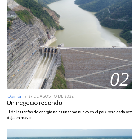
02
POSTED
Opinión
27 DE AGOSTO DE 2022
30
Un negocio redondo
ON
DE
AGOSTO
El de las tarifas de energía no es un tema nuevo en el país, pero cada vez
DE
deja en mayor …
2022