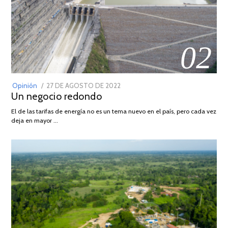
02
POSTED
Opinión
27 DE AGOSTO DE 2022
30
Un negocio redondo
ON
DE
AGOSTO
El de las tarifas de energía no es un tema nuevo en el país, pero cada vez
DE
deja en mayor …
2022