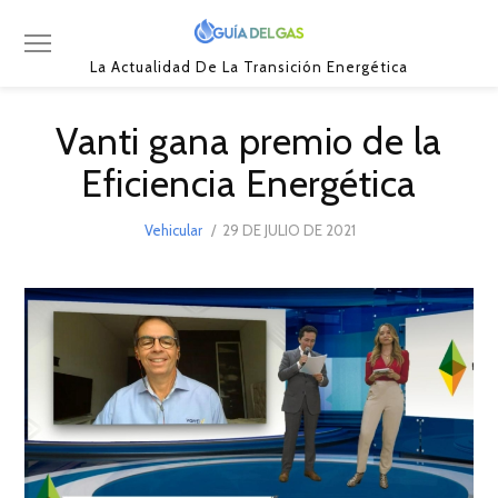
La Actualidad De La Transición Energética
Vanti gana premio de la
Eficiencia Energética
POSTED
Vehicular
29 DE JULIO DE 2021
3
ON
DE
AGOSTO
DE
2021