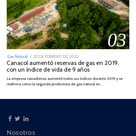
03
POSTED
Gas Natural
20 DE FEBRERO DE 2020
10
Canacol aumentó reservas de gas en 2019,
ON
DE
con un índice de vida de 9 años
JULIO
DE
La empresa canadiense aumentó todos sus índices durante 2019 y se
2025
reafirma como la segunda productora de gas natural en …
Nosotros