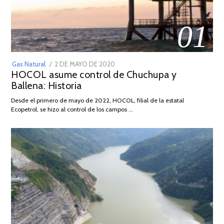
01
POSTED
Gas Natural
2 DE MAYO DE 2020
16
HOCOL asume control de Chuchupa y
ON
DE
Ballena: Historia
FEBRERO
DE
Desde el primero de mayo de 2022, HOCOL, filial de la estatal
2026
Ecopetrol, se hizo al control de los campos …