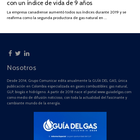
con un índice de vida de 9 años
JULIO
DE
La empresa canadiense aumentó todos sus índices durante 2019 y se
2025
reafirma como la segunda productora de gas natural en …
Nosotros
Desde 2014, Grupo Comunicar edita anualmente la GUÍA DEL GAS, única
publicación en Colombia especializada en gases combustibles: gas natural,
GLP, biogás e hidrógeno. A partir de 2018 nace el portal www.guiadelgas.com
como medio de difusión noticioso, con toda la actualidad del fascinante y
cambiante mundo de la energía.