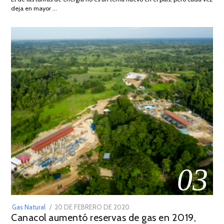
DE
deja en mayor …
2022
03
POSTED
Gas Natural
20 DE FEBRERO DE 2020
10
Canacol aumentó reservas de gas en 2019,
ON
DE