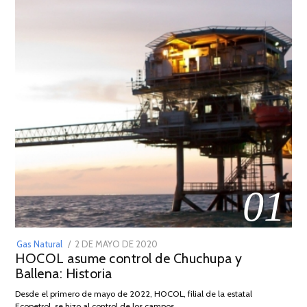
01
POSTED
Gas Natural
2 DE MAYO DE 2020
16
HOCOL asume control de Chuchupa y
ON
DE
Ballena: Historia
FEBRERO
DE
Desde el primero de mayo de 2022, HOCOL, filial de la estatal
2026
Ecopetrol, se hizo al control de los campos …