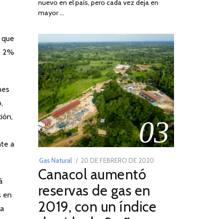
nuevo en el país, pero cada vez deja en
2022
mayor …
a que
s, 2%
nes
,
ión,
03
nte a
POSTED
Gas Natural
20 DE FEBRERO DE 2020
10
Canacol aumentó
ON
DE
á
JULIO
reservas de gas en
s en
DE
2019, con un índice
2025
ya