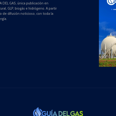
 DEL GAS, única publicación en
ral, GLP, biogás e hidrógeno. A partir
de difusión noticioso, con toda la
rgía.