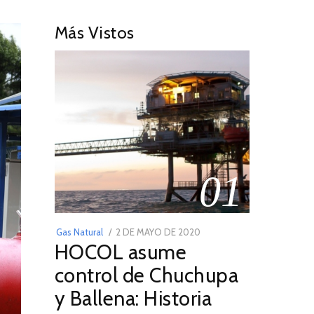
Más Vistos
01
POSTED
Gas Natural
2 DE MAYO DE 2020
16
HOCOL asume
ON
DE
FEBRERO
control de Chuchupa
DE
y Ballena: Historia
2026