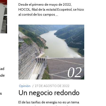
Desde el primero de mayo de 2022,
HOCOL, filial de la estatal Ecopetrol, se hizo
al control de los campos …
02
dad
nde
POSTED
Opinión
27 DE AGOSTO DE 2022
30
Un negocio redondo
ON
DE
us
AGOSTO
El de las tarifas de energía no es un tema
DE