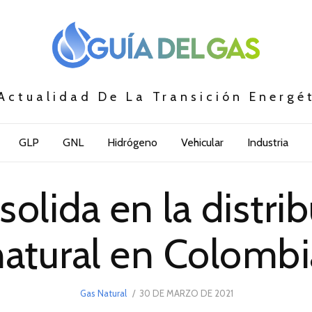
Actualidad De La Transición Energé
GLP
GNL
Hidrógeno
Vehicular
Industria
solida en la distri
natural en Colombi
POSTED
Gas Natural
30 DE MARZO DE 2021
30
ON
DE