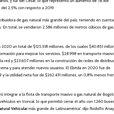
años, y sur del Cesar, lo que representó un aumento de 78.168
a del 2,5% con respecto a 2019.
ribuidora de gas natural más grande del país, teniendo en cuent
s. En total, se vendieron 2.586 millones de metros cúbicos de ga
 2020 un total de $125.518 millones, de los cuales $40.851 millo
ormación para mejorar los servicios, $28.998 en transporte masivo
 red y $23.607 millones en la construcción de redes de distribuc
istema y para atender nuevos usuarios. El Ebitda en 2020 fue de
 y la utilidad neta fue de $262.431 millones, un 0,8% menos fre
 integrar a la flota de transporte masivo a gas natural de Bogot
ehículos en troncal, lo que permitió cerrar el año con 1.260 buse
atural Vehicular
más grande de Latinoamérica”, dijo Rodolfo Ana