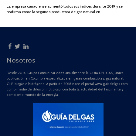
DE
La empresa canadiense aumentó todos sus índices durante 2019 y se
2025
reafirma como la segunda productora de gas natural en …
Nosotros
Desde 2014, Grupo Comunicar edita anualmente la GUÍA DEL GAS, única
publicación en Colombia especializada en gases combustibles: gas natural,
GLP, biogás e hidrógeno. A partir de 2018 nace el portal www.guiadelgas.com
como medio de difusión noticioso, con toda la actualidad del fascinante y
cambiante mundo de la energía.