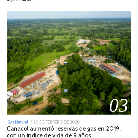
2022
03
POSTED
Gas Natural
20 DE FEBRERO DE 2020
10
Canacol aumentó reservas de gas en 2019,
ON
DE
con un índice de vida de 9 años
JULIO