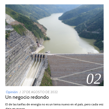
02
POSTED
Opinión
27 DE AGOSTO DE 2022
30
Un negocio redondo
ON
DE
AGOSTO
El de las tarifas de energía no es un tema nuevo en el país, pero cada vez
DE
deja en mayor …