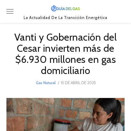
La Actualidad De La Transición Energética
Vanti y Gobernación del
Cesar invierten más de
$6.930 millones en gas
domiciliario
POSTED
Gas Natural
15 DE ABRIL DE 2025
15
ON
DE
ABRIL
DE
2025