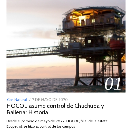
01
POSTED
Gas Natural
2 DE MAYO DE 2020
16
HOCOL asume control de Chuchupa y
ON
DE
Ballena: Historia
FEBRERO
DE
Desde el primero de mayo de 2022, HOCOL, filial de la estatal
2026
Ecopetrol, se hizo al control de los campos …