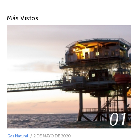
Más Vistos
01
POSTED
Gas Natural
2 DE MAYO DE 2020
16