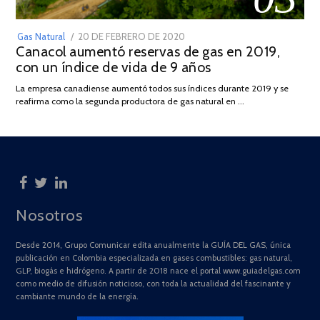
POSTED
Gas Natural
20 DE FEBRERO DE 2020
10
Canacol aumentó reservas de gas en 2019,
ON
DE
con un índice de vida de 9 años
JULIO
DE
La empresa canadiense aumentó todos sus índices durante 2019 y se
2025
reafirma como la segunda productora de gas natural en …
Nosotros
Desde 2014, Grupo Comunicar edita anualmente la GUÍA DEL GAS, única
publicación en Colombia especializada en gases combustibles: gas natural,
GLP, biogás e hidrógeno. A partir de 2018 nace el portal www.guiadelgas.com
como medio de difusión noticioso, con toda la actualidad del fascinante y
cambiante mundo de la energía.