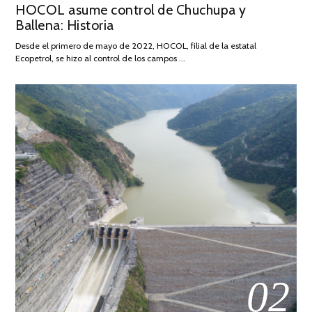
HOCOL asume control de Chuchupa y
ON
DE
Ballena: Historia
FEBRERO
DE
Desde el primero de mayo de 2022, HOCOL, filial de la estatal
2026
Ecopetrol, se hizo al control de los campos …
02