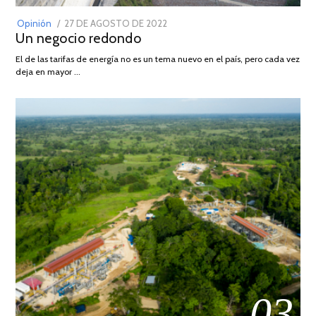
POSTED
Opinión
27 DE AGOSTO DE 2022
30
Un negocio redondo
ON
DE
AGOSTO
El de las tarifas de energía no es un tema nuevo en el país, pero cada vez
DE
deja en mayor …
2022
03