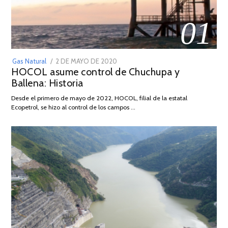
01
POSTED
Gas Natural
2 DE MAYO DE 2020
16
HOCOL asume control de Chuchupa y
ON
DE
Ballena: Historia
FEBRERO
DE
Desde el primero de mayo de 2022, HOCOL, filial de la estatal
2026
Ecopetrol, se hizo al control de los campos …