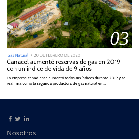
03
POSTED
Gas Natural
20 DE FEBRERO DE 2020
10
Canacol aumentó reservas de gas en 2019,
ON
DE
con un índice de vida de 9 años
JULIO
DE
La empresa canadiense aumentó todos sus índices durante 2019 y se
2025
reafirma como la segunda productora de gas natural en …
Nosotros