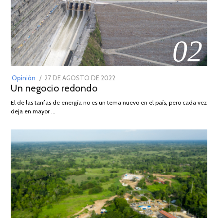
02
POSTED
Opinión
27 DE AGOSTO DE 2022
30
Un negocio redondo
ON
DE
AGOSTO
El de las tarifas de energía no es un tema nuevo en el país, pero cada vez
DE
deja en mayor …
2022