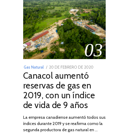
03
POSTED
Gas Natural
20 DE FEBRERO DE 2020
10
Canacol aumentó
ON
DE
JULIO
reservas de gas en
DE
2019, con un índice
2025
de vida de 9 años
La empresa canadiense aumentó todos sus
índices durante 2019 y se reafirma como la
segunda productora de gas natural en …