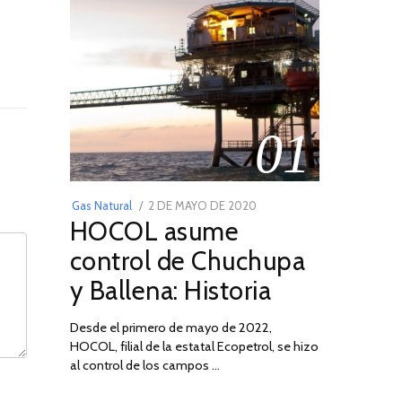
01
POSTED
Gas Natural
2 DE MAYO DE 2020
16
HOCOL asume
ON
DE
FEBRERO
control de Chuchupa
DE
y Ballena: Historia
2026
Desde el primero de mayo de 2022,
HOCOL, filial de la estatal Ecopetrol, se hizo
al control de los campos …