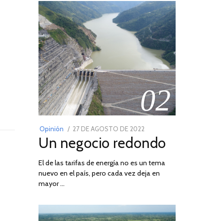
02
POSTED
Opinión
27 DE AGOSTO DE 2022
30
Un negocio redondo
ON
DE
AGOSTO
El de las tarifas de energía no es un tema
DE
nuevo en el país, pero cada vez deja en
2022
mayor …