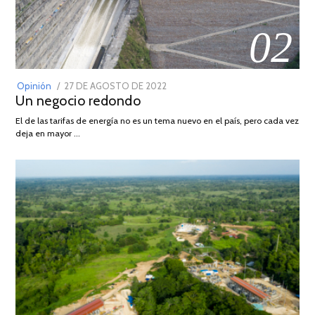
02
POSTED
Opinión
27 DE AGOSTO DE 2022
30
Un negocio redondo
ON
DE
AGOSTO
El de las tarifas de energía no es un tema nuevo en el país, pero cada vez
DE
deja en mayor …
2022