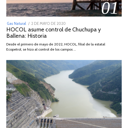
01
POSTED
Gas Natural
2 DE MAYO DE 2020
16
HOCOL asume control de Chuchupa y
ON
DE
Ballena: Historia
FEBRERO
DE
Desde el primero de mayo de 2022, HOCOL, filial de la estatal
2026
Ecopetrol, se hizo al control de los campos …