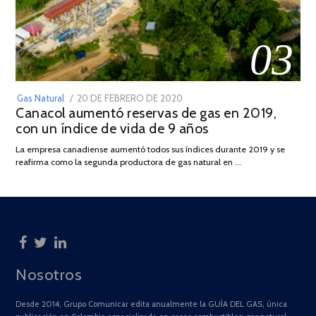
03
POSTED
Gas Natural
20 DE FEBRERO DE 2020
10
Canacol aumentó reservas de gas en 2019,
ON
DE
con un índice de vida de 9 años
JULIO
DE
La empresa canadiense aumentó todos sus índices durante 2019 y se
2025
reafirma como la segunda productora de gas natural en …
Nosotros
Desde 2014, Grupo Comunicar edita anualmente la GUÍA DEL GAS, única