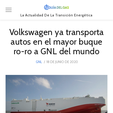
La Actualidad De La Transición Energética
Volkswagen ya transporta
autos en el mayor buque
ro-ro a GNL del mundo
POSTED
GNL
18 DE JUNIO DE 2020
18
ON
DE
JUNIO
DE
2020