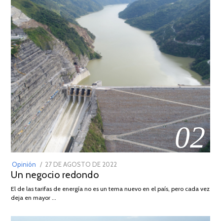
02
POSTED
Opinión
27 DE AGOSTO DE 2022
30
Un negocio redondo
ON
DE
AGOSTO
El de las tarifas de energía no es un tema nuevo en el país, pero cada vez
DE
deja en mayor …
2022