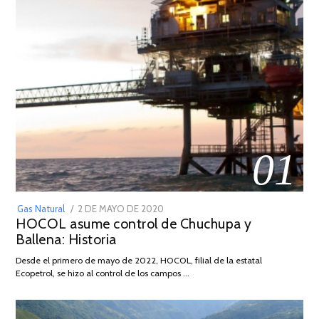
01
POSTED
Gas Natural
2 DE MAYO DE 2020
16
HOCOL asume control de Chuchupa y
ON
DE
Ballena: Historia
FEBRERO
DE
Desde el primero de mayo de 2022, HOCOL, filial de la estatal
2026
Ecopetrol, se hizo al control de los campos …