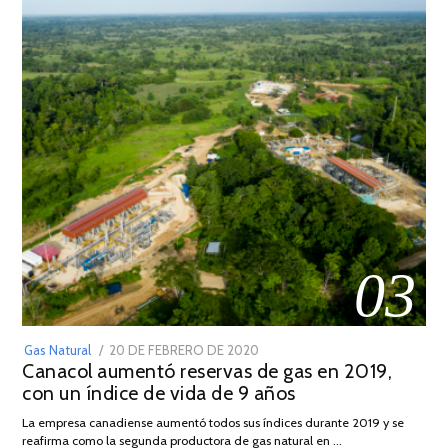
03
POSTED
Gas Natural
20 DE FEBRERO DE 2020
10
Canacol aumentó reservas de gas en 2019,
ON
DE
con un índice de vida de 9 años
JULIO
DE
La empresa canadiense aumentó todos sus índices durante 2019 y se
2025
reafirma como la segunda productora de gas natural en …