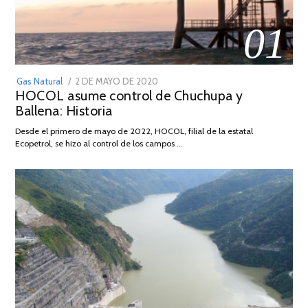
01
POSTED
Gas Natural
2 DE MAYO DE 2020
16
HOCOL asume control de Chuchupa y
ON
DE
Ballena: Historia
FEBRERO
DE
Desde el primero de mayo de 2022, HOCOL, filial de la estatal
2026
Ecopetrol, se hizo al control de los campos …