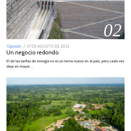
02
POSTED
Opinión
27 DE AGOSTO DE 2022
30
Un negocio redondo
ON
DE
AGOSTO
El de las tarifas de energía no es un tema nuevo en el país, pero cada vez
DE
deja en mayor …
2022