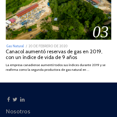
03
POSTED
Gas Natural
20 DE FEBRERO DE 2020
10
Canacol aumentó reservas de gas en 2019,
ON
DE
con un índice de vida de 9 años
JULIO
DE
La empresa canadiense aumentó todos sus índices durante 2019 y se
2025
reafirma como la segunda productora de gas natural en …
Nosotros