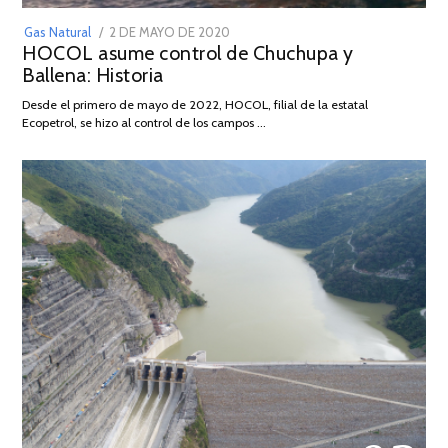
POSTED
Gas Natural
2 DE MAYO DE 2020
16
HOCOL asume control de Chuchupa y
ON
DE
Ballena: Historia
FEBRERO
DE
Desde el primero de mayo de 2022, HOCOL, filial de la estatal
2026
Ecopetrol, se hizo al control de los campos …