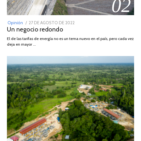
02
POSTED
Opinión
27 DE AGOSTO DE 2022
30
Un negocio redondo
ON
DE
AGOSTO
El de las tarifas de energía no es un tema nuevo en el país, pero cada vez
DE
deja en mayor …
2022