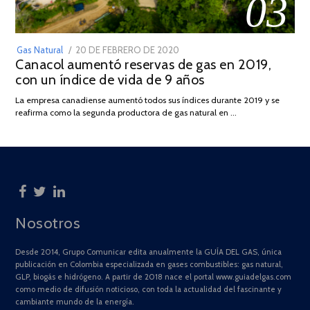
03
POSTED
Gas Natural
20 DE FEBRERO DE 2020
10
Canacol aumentó reservas de gas en 2019,
ON
DE
con un índice de vida de 9 años
JULIO
DE
La empresa canadiense aumentó todos sus índices durante 2019 y se
2025
reafirma como la segunda productora de gas natural en …
Nosotros
Desde 2014, Grupo Comunicar edita anualmente la GUÍA DEL GAS, única
publicación en Colombia especializada en gases combustibles: gas natural,
GLP, biogás e hidrógeno. A partir de 2018 nace el portal www.guiadelgas.com
como medio de difusión noticioso, con toda la actualidad del fascinante y
cambiante mundo de la energía.