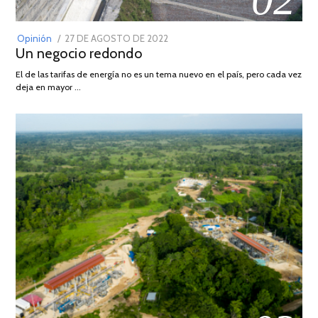
POSTED
Opinión
27 DE AGOSTO DE 2022
30
Un negocio redondo
ON
DE
AGOSTO
El de las tarifas de energía no es un tema nuevo en el país, pero cada vez
DE
deja en mayor …
2022