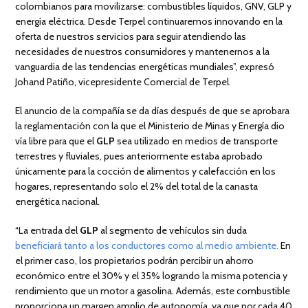
colombianos para movilizarse: combustibles líquidos, GNV, GLP y
energía eléctrica. Desde Terpel continuaremos innovando en la
oferta de nuestros servicios para seguir atendiendo las
necesidades de nuestros consumidores y mantenernos a la
vanguardia de las tendencias energéticas mundiales”, expresó
Johand Patiño, vicepresidente Comercial de Terpel.
El anuncio de la compañía se da días después de que se aprobara
la reglamentación con la que el Ministerio de Minas y Energía dio
vía libre para que el
GLP
sea utilizado en medios de transporte
terrestres y fluviales, pues anteriormente estaba aprobado
únicamente para la cocción de alimentos y calefacción en los
hogares, representando solo el 2% del total de la canasta
energética nacional.
“La entrada del
GLP
al segmento de vehículos sin duda
beneficiará tanto a los conductores como al medio ambiente.
En
el primer caso, los propietarios podrán percibir un ahorro
económico entre el 30% y el 35% logrando la misma potencia y
rendimiento que un motor a gasolina. Además, este combustible
proporciona un margen amplio de autonomía, ya que por cada 40