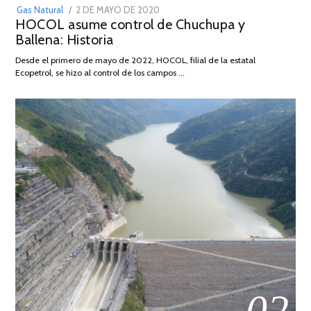
POSTED
Gas Natural
2 DE MAYO DE 2020
16
HOCOL asume control de Chuchupa y
ON
DE
Ballena: Historia
FEBRERO
DE
Desde el primero de mayo de 2022, HOCOL, filial de la estatal
2026
Ecopetrol, se hizo al control de los campos …
02