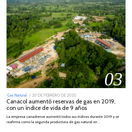
03
POSTED
Gas Natural
20 DE FEBRERO DE 2020
10
Canacol aumentó reservas de gas en 2019,
ON
DE
con un índice de vida de 9 años
JULIO
DE
La empresa canadiense aumentó todos sus índices durante 2019 y se
2025
reafirma como la segunda productora de gas natural en …