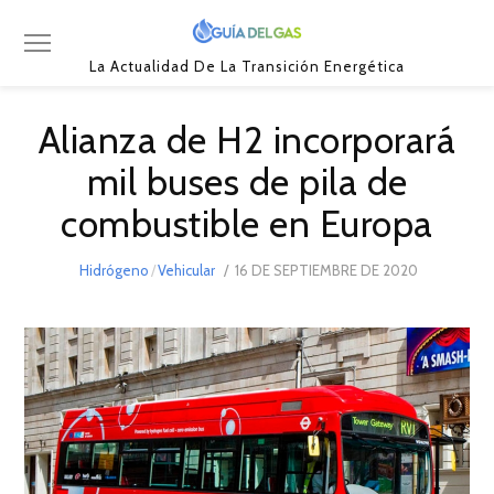
La Actualidad De La Transición Energética
Alianza de H2 incorporará
mil buses de pila de
combustible en Europa
POSTED
Hidrógeno
/
Vehicular
16 DE SEPTIEMBRE DE 2020
17
ON
DE
MARZO
DE
2021