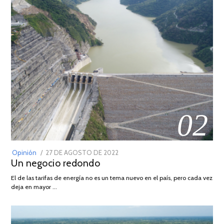
02
POSTED
Opinión
27 DE AGOSTO DE 2022
30
Un negocio redondo
ON
DE
AGOSTO
El de las tarifas de energía no es un tema nuevo en el país, pero cada vez
DE
deja en mayor …
2022