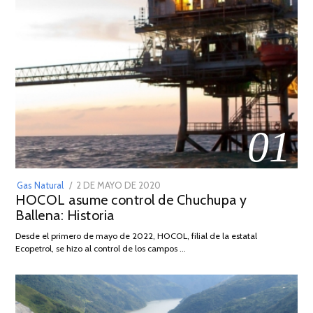
01
POSTED
Gas Natural
2 DE MAYO DE 2020
16
HOCOL asume control de Chuchupa y
ON
DE
Ballena: Historia
FEBRERO
DE
Desde el primero de mayo de 2022, HOCOL, filial de la estatal
2026
Ecopetrol, se hizo al control de los campos …