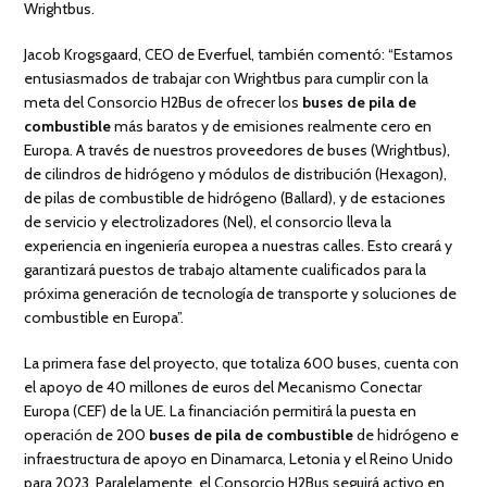
Wrightbus.
Jacob Krogsgaard, CEO de Everfuel, también comentó: “Estamos
entusiasmados de trabajar con Wrightbus para cumplir con la
meta del Consorcio H2Bus de ofrecer los
buses de pila de
combustible
más baratos y de emisiones realmente cero en
Europa. A través de nuestros proveedores de buses (Wrightbus),
de cilindros de hidrógeno y módulos de distribución (Hexagon),
de pilas de combustible de hidrógeno (Ballard), y de estaciones
de servicio y electrolizadores (Nel), el consorcio lleva la
experiencia en ingeniería europea a nuestras calles. Esto creará y
garantizará puestos de trabajo altamente cualificados para la
próxima generación de tecnología de transporte y soluciones de
combustible en Europa”.
La primera fase del proyecto, que totaliza 600 buses, cuenta con
el apoyo de 40 millones de euros del Mecanismo Conectar
Europa (CEF) de la UE. La financiación permitirá la puesta en
operación de 200
buses de pila de combustible
de hidrógeno e
infraestructura de apoyo en Dinamarca, Letonia y el Reino Unido
para 2023. Paralelamente, el Consorcio H2Bus seguirá activo en